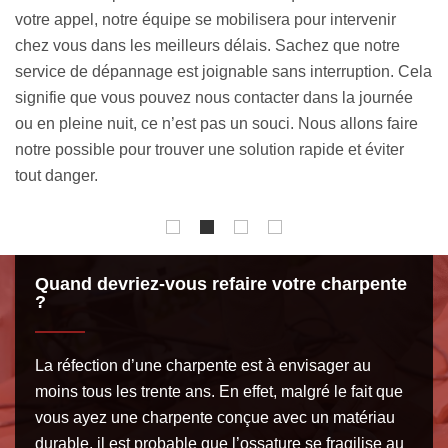
33. Artisan couvreur charpentier 33120 depuis des années,
v
nous avons les aptitudes requises pour mener à bien un
d
projet de cette envergure. Il est important de choisir avec
ela
d
minutie le type de charpente à installer, puisque c’est celle-
d
ci qui façonnera la forme de la toiture. Notre établissement
e
r
s’engage à réaliser une pose de charpente conforme aux
E
normes, garantissant la durabilité de cet élément de toit.
Quand devriez-vous refaire votre charpente
?
La réfection d’une charpente est à envisager au
moins tous les trente ans. En effet, malgré le fait que
vous ayez une charpente conçue avec un matériau
durable, il est probable que l’ossature se fragilise au