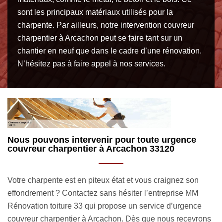
sont les principaux matériaux utilisés pour la
charpente. Par ailleurs, notre intervention couvreur
charpentier à Arcachon peut se faire tant sur un
chantier en neuf que dans le cadre d’une rénovation.
N’hésitez pas à faire appel à nos services.
La pose de charpente : une spécialité de
L
l’artisan couvreur charpentier MM Rénovation
é
toiture 33
B
Vous êtes à la recherche d’un couvreur charpentier à
M
Arcachon pour assurer la pose de votre charpente ? Faites
c
appel aux services de l’entreprise MM Rénovation toiture
ns
l