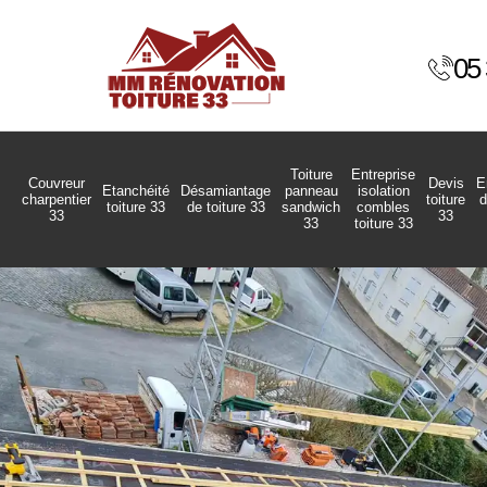
05 
Toiture
Entreprise
Couvreur
Devis
E
Etanchéité
Désamiantage
panneau
isolation
charpentier
toiture
d
toiture 33
de toiture 33
sandwich
combles
33
33
33
toiture 33