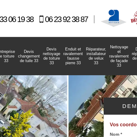
33 06 19 38
06 23 92 38 87
Nettoyage
Devis
Enduit et
Réparateur,
ntreprise
Devis
et
nettoyage
ravalement
installateur
ré
e toiture
changement
ravalement
de toiture
fausse
de velux
de
33
de tuile 33
de façade
33
pierre 33
33
33
DEM
Vos coord
Nom *