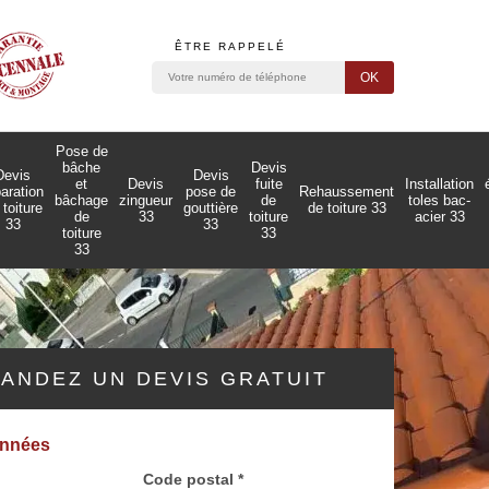
ÊTRE RAPPELÉ
Pose de
bâche
Devis
Devis
Devis
et
Devis
fuite
Installation
paration
pose de
Rehaussement
bâchage
zingueur
de
toles bac-
 toiture
gouttière
de toiture 33
de
33
toiture
acier 33
33
33
toiture
33
33
ANDEZ UN DEVIS GRATUIT
onnées
Code postal *