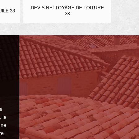
TOYAGE DE TOITURE
ENDUIT ET RAVALEMENT FAUSSE
33
PIERRE 33
t
re
 le
une
re