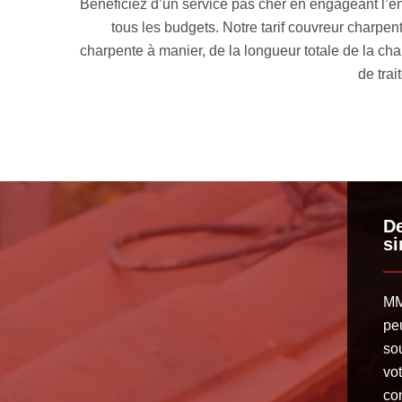
accessible à
Il est important d’avoir une charpente bien solide
ériau de
devez solliciter les services de changement de
 des produits
entrainent les dommages de votre ossature, à savoi
en partie 
De
s
MM
pe
so
vot
co