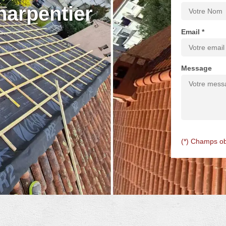
harpentier
Email *
Message
(*) Champs ob