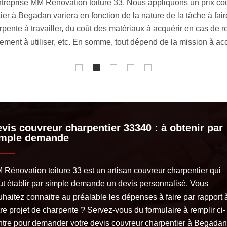
 sinon votre toiture risque de s’écrouler, surtout si la dégradatio
 charpente du couvreur charpentier MM Rénovation toiture 33 e
r l’humidité, les insectes nuisibles, les intempéries et plus en
ou dans son intégralité en fonction de l’état de la charpente lors 
vis couvreur charpentier 33340 : à obtenir par
imple demande
 Rénovation toiture 33 est un artisan couvreur charpentier qui
ut établir par simple demande un devis personnalisé. Vous
uhaitez connaitre au préalable les dépenses à faire par rapport 
re projet de charpente ? Servez-vous du formulaire à remplir ci-
ntre pour demander votre devis couvreur charpentier à Begadan