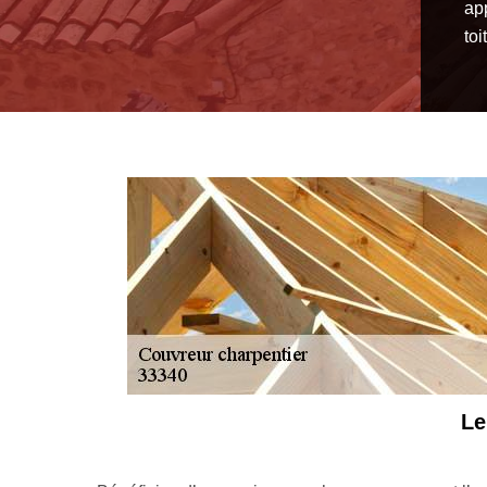
ap
toi