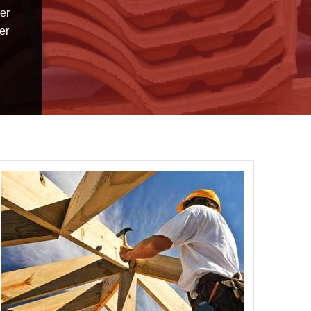
uer
er