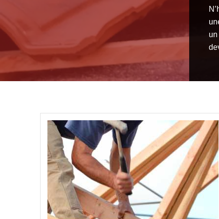
N’h
un
un
de