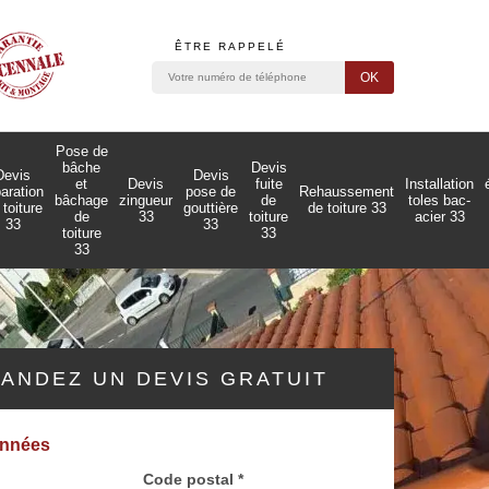
ÊTRE RAPPELÉ
Pose de
bâche
Devis
Devis
Devis
et
Devis
fuite
Installation
paration
pose de
Rehaussement
bâchage
zingueur
de
toles bac-
 toiture
gouttière
de toiture 33
de
33
toiture
acier 33
33
33
toiture
33
33
ANDEZ UN DEVIS GRATUIT
onnées
Code postal *