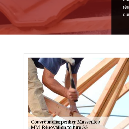
ré
dur