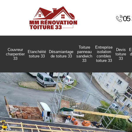
05 
Toiture
Entreprise
Couvreur
Devis
E
Etanchéité
Désamiantage
panneau
isolation
charpentier
toiture
d
toiture 33
de toiture 33
sandwich
combles
33
33
33
toiture 33