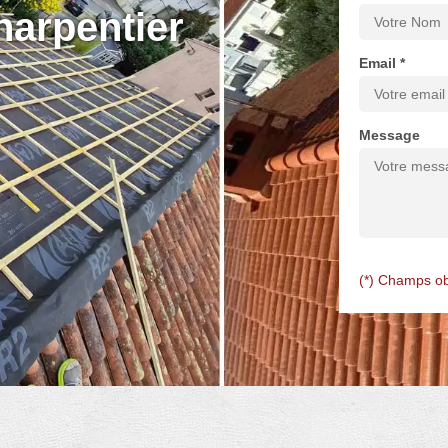
harpentier
Email *
Message
(*) Champs ob