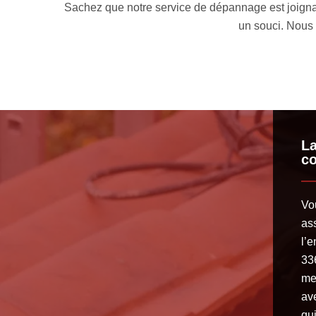
est joignable sans interruption. Cela signifie que vous pouvez 
ouci. Nous allons faire notre possible pour trouver une solution r
La
co
Vo
as
l’
33
men
ave
qu