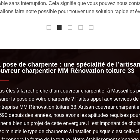
nous contacter dans la journée ou en pleine nuit, ce n’est pas
apide et éviter tout danger.
 pose de charpente : une spécialité de l’artisa
uvreur charpentier MM Rénovation toiture 33
us êtes à la recherche d’un couvreur charpentier à Masseilles p
surer la pose de votre charpente ? Faites appel aux services de
entreprise MM Rénovation toiture 33. Artisan couvreur charpentie
690 depuis des années, nous avons les aptitudes requises pour
er à bien un projet de cette envergure. Il est important de chois
c minutie le type de charpente à installer, puisque c’est celle-ci
i façonnera la forme de la toiture. Notre établissement s’engage