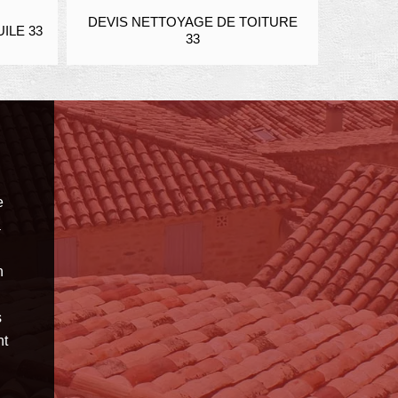
DEVIS NETTOYAGE DE TOITURE
ENDUIT
ILE 33
33
e
a
n
s
nt