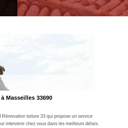
Le couvreur charpentier MM Réno
MM Rénovation toiture 33 est un couvreur charpentier à Massei
qui mérite d’être confiée à un professionnel. Un changement de 