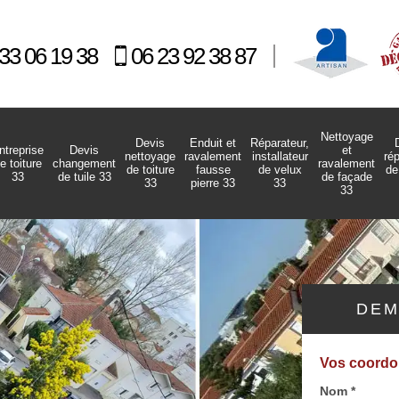
33 06 19 38
06 23 92 38 87
Nettoyage
Devis
Enduit et
Réparateur,
ntreprise
Devis
et
nettoyage
ravalement
installateur
ré
e toiture
changement
ravalement
de toiture
fausse
de velux
de
33
de tuile 33
de façade
33
pierre 33
33
33
DEM
Vos coord
Nom *