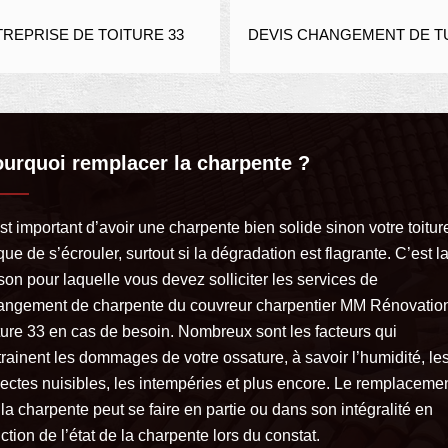
REPRISE DE TOITURE 33
DEVIS CHANGEMENT DE TU
urquoi remplacer la charpente ?
est important d’avoir une charpente bien solide sinon votre toitur
que de s’écrouler, surtout si la dégradation est flagrante. C’est l
son pour laquelle vous devez solliciter les services de
angement de charpente du couvreur charpentier MM Rénovatio
iture 33 en cas de besoin. Nombreux sont les facteurs qui
trainent les dommages de votre ossature, à savoir l’humidité, le
sectes nuisibles, les intempéries et plus encore. Le remplaceme
la charpente peut se faire en partie ou dans son intégralité en
ction de l’état de la charpente lors du constat.