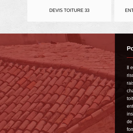
IER 33
DEVIS TOITURE 33
ENT
Po
Il 
ris
rai
ch
to
en
in
de 
fon