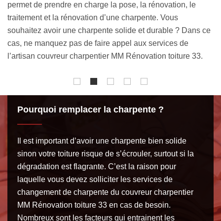
pr
charpentes ; ce qui vous permet de choisir celle qui
c
convient à la forme de toit que vous désirerez avoir.
ce
ma
se
gr
Pourquoi remplacer la charpente ?
Il est important d’avoir une charpente bien solide
sinon votre toiture risque de s’écrouler, surtout si la
dégradation est flagrante. C’est la raison pour
laquelle vous devez solliciter les services de
changement de charpente du couvreur charpentier
MM Rénovation toiture 33 en cas de besoin.
Nombreux sont les facteurs qui entrainent les