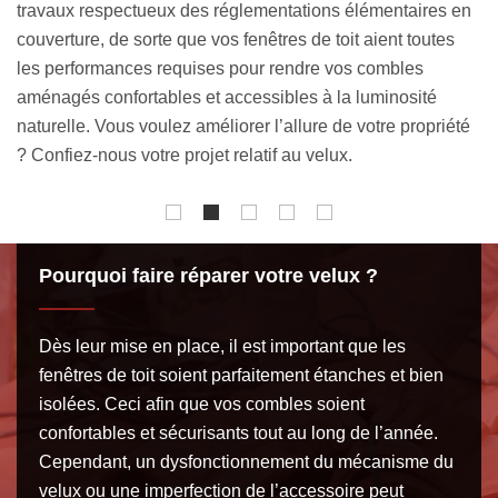
en
é
permettra de trouver la source du problème. Peut-être que
e
le joint n’est plus en bon état, que l’étanchéité de la fenêtre
M
de toit est endommagée, etc. Selon la raison constatée,
s
nous pourrons alors trouver la solution appropriée.
é
c
Pourquoi faire réparer votre velux ?
Dès leur mise en place, il est important que les
fenêtres de toit soient parfaitement étanches et bien
isolées. Ceci afin que vos combles soient
confortables et sécurisants tout au long de l’année.
Cependant, un dysfonctionnement du mécanisme du
velux ou une imperfection de l’accessoire peut