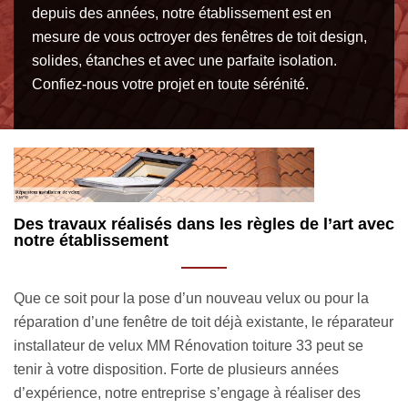
depuis des années, notre établissement est en
mesure de vous octroyer des fenêtres de toit design,
solides, étanches et avec une parfaite isolation.
Confiez-nous votre projet en toute sérénité.
ec
Une réparation de velux selon les règles de l’art
V
o
Réparer les fenêtres de toit n’est pas une tâche facile ;
D
c’est même tout le contraire. Ainsi, évitez de trouver des
eur
p
solutions de votre propre chef et contactez rapidement un
v
artisan réparateur de velux à Creon tel que MM Rénovation
n
toiture 33. Dans un premier temps, notre équipe va
f
diagnostiquer votre accessoire de zinguerie. Cela nous