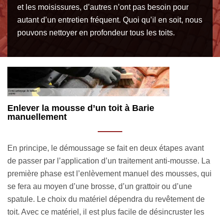
et les moisissures, d’autres n’ont pas besoin pour
autant d’un entretien fréquent. Quoi qu’il en soit, nous
pouvons nettoyer en profondeur tous les toits.
Un professionnel en nettoyage de toiture 33190
M
depuis des années
d
Entretenir la toiture est une chose, confier la mission à un
Po
La
spécialiste en est une autre. C’est vraiment une décision à
fa
ui
ne prendre à la légère puisque le choix du professionnel
ne
en nettoyage de toiture est garant d’un résultat satisfaisant.
re
Entrez en contact avec MM Rénovation toiture 33 si vous
d’
êtes à la recherche d’un artisan pour nettoyage de toiture à
el