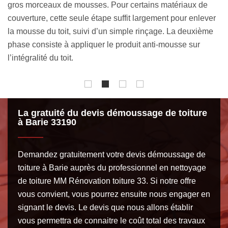
Barie 33190. Nous avons tout le matériel requis pour
de
r
remettre à neuf un toit. D’ailleurs, notre savoir-faire nous
Ai
e
permet de redonner de la brillance à votre toiture bien
vo
qu’elle soit très encrassée.
La
ré
La gratuité du devis démoussage de toiture
à Barie 33190
Demandez gratuitement votre devis démoussage de
toiture à Barie auprès du professionnel en nettoyage
de toiture MM Rénovation toiture 33. Si notre offre
vous convient, vous pourrez ensuite nous engager en
signant le devis. Le devis que nous allons établir
vous permettra de connaitre le coût total des travaux