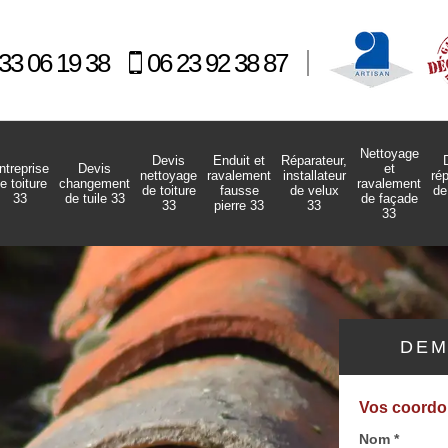
33 06 19 38
06 23 92 38 87
Nettoyage
Devis
Enduit et
Réparateur,
ntreprise
Devis
et
nettoyage
ravalement
installateur
ré
e toiture
changement
ravalement
de toiture
fausse
de velux
de
33
de tuile 33
de façade
33
pierre 33
33
33
DEM
Vos coord
Nom *