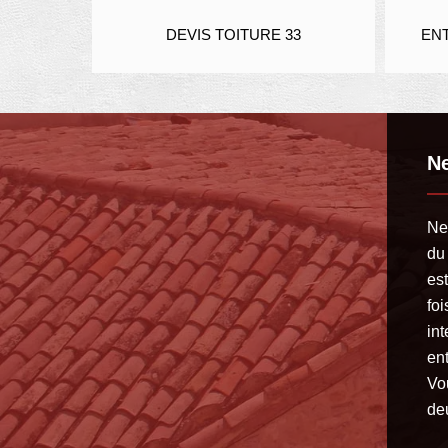
DEVIS TOITURE 33
ENTREPRISE DE TOITUR
Ne
Net
du 
es
foi
in
ent
Vou
deu