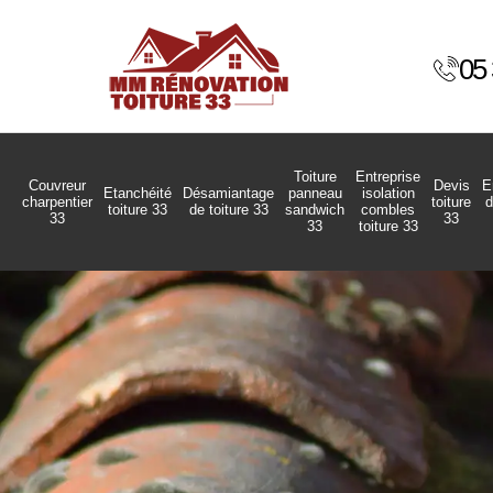
05 
Toiture
Entreprise
Couvreur
Devis
E
Etanchéité
Désamiantage
panneau
isolation
charpentier
toiture
d
toiture 33
de toiture 33
sandwich
combles
33
33
33
toiture 33