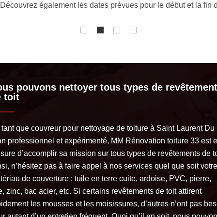
edonner de la brillance à votre toiture bien qu’elle soit très encr
us pouvons nettoyer tous types de revêtemen
 toit
 tant que couvreur pour nettoyage de toiture à Saint Laurent Du
an professionnel et expérimenté, MM Rénovation toiture 33 est 
sure d’accomplir sa mission sur tous types de revêtements de to
si, n’hésitez pas à faire appel à nos services quel que soit votr
ériau de couverture : tuile en terre cuite, ardoise, PVC, pierre,
e, zinc, bac acier, etc. Si certains revêtements de toit attirent
pidement les mousses et les moisissures, d’autres n’ont pas bes
r autant d’un entretien fréquent. Quoi qu’il en soit, nous pouvo