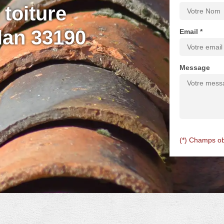
toiture
lan 33190
Email *
Message
(*) Champs ob