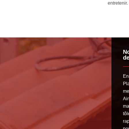
r
No
de
En
Pl
me
Ain
mat
tôl
ra
pou