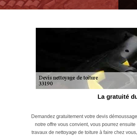
Un prof
iture 33. Si
Entretenir la toiture est une chose, confier l
t total des
professionnel en nettoyage de toiture est garant
 la toiture à
pour nettoyage de toiture à Saint Laurent Du Plan