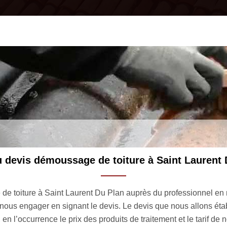
essionnel en nettoyage de toiture 33190 depuis
a mission à un spécialiste en est une autre. C’est vraiment une d
 d’un résultat satisfaisant. Entrez en contact avec MM Rénovatio
 33190. Nous avons tout le matériel requis pour remettre à neuf 