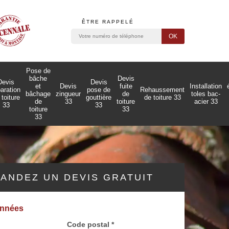
ÊTRE RAPPELÉ
Pose de
bâche
Devis
Devis
Devis
et
Devis
fuite
Installation
paration
pose de
Rehaussement
bâchage
zingueur
de
toles bac-
 toiture
gouttière
de toiture 33
de
33
toiture
acier 33
33
33
toiture
33
33
ANDEZ UN DEVIS GRATUIT
onnées
Code postal *