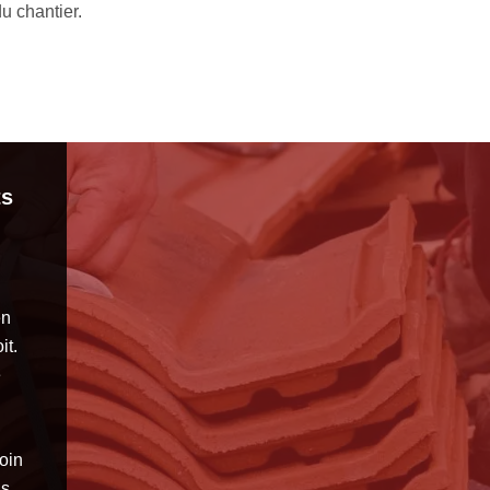
assée.
ts
en
it.
e
oin
ns