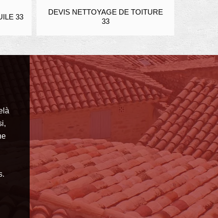
 NETTOYAGE DE TOITURE
ENDUIT ET RAVALEMENT FA
33
PIERRE 33
elà
i,
ne
s.