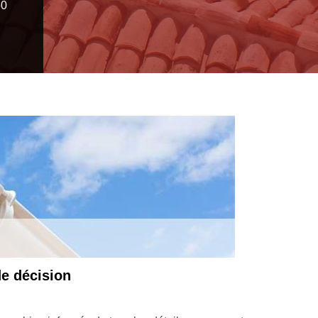
60
s d’urgence gouttière