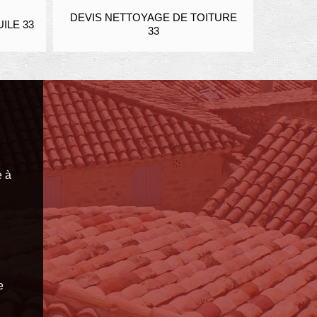
DEVIS NETTOYAGE DE TOITURE
ENDUIT ET
E 33
33
e à
e