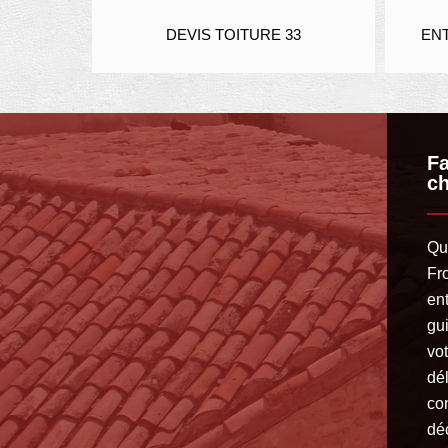
R 33
DEVIS TOITURE 33
ENTRE
Fa
ch
Qu
Fr
en
gu
vo
dél
co
dé