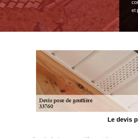
co
et 