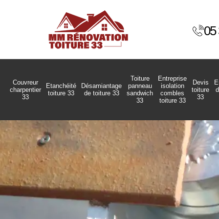
05 
Toiture
Entreprise
Couvreur
Devis
E
Etanchéité
Désamiantage
panneau
isolation
charpentier
toiture
d
toiture 33
de toiture 33
sandwich
combles
33
33
33
toiture 33