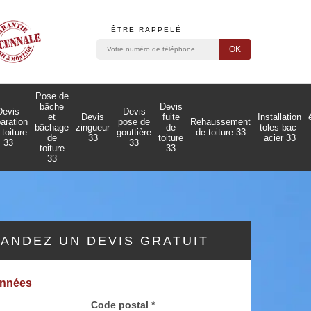
ÊTRE RAPPELÉ
Pose de
bâche
Devis
Devis
Devis
et
Devis
fuite
Installation
paration
pose de
Rehaussement
bâchage
zingueur
de
toles bac-
 toiture
gouttière
de toiture 33
de
33
toiture
acier 33
33
33
toiture
33
33
ANDEZ UN DEVIS GRATUIT
onnées
Code postal *