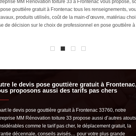
re à Frontenac est endommagée par les intempéries ou autres, 
rapidement les problèmes et d’y apporter les solutions adéquat
 ils prendront tout en main. Disposant les équipements approprié
our gérer vos urgences gouttières. Faites-nous confiance et profi
tre le devis pose gouttière gratuit à Frontenac
us proposons aussi des tarifs pas chers
art le devis pose gouttière gratuit à Frontenac 33760, notre
treprise MM Rénovation toiture 33 propose aussi d’autres atouts
sidérables comme le tarif pas cher, le déplacement gratuit, la
rantie décennale, conseils avisés… pour votre plus grande