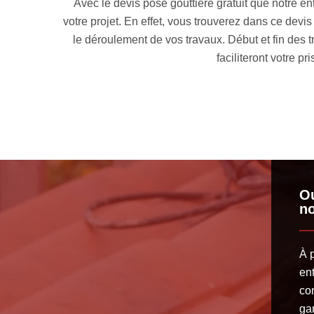
 de tous les détails concernant
Dans le cas où votre gouttiè
onnaitre un tas d’informations sur
comment faire pour résoudre 
rvention… autant de critères qui
dans les plus brefs délais,
r.
Frontenac et bien qualifiée p
Ou
no
À p
en
con
ga