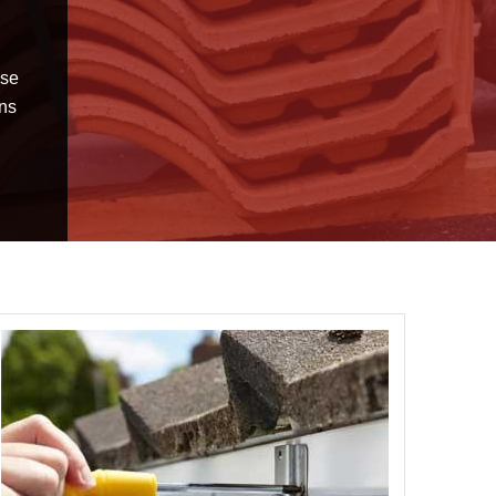
ose
ons