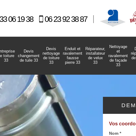
33 06 19 38
06 23 92 38 87
Nettoyage
Devis
Enduit et
Réparateur,
ntreprise
Devis
et
nettoyage
ravalement
installateur
ré
e toiture
changement
ravalement
de toiture
fausse
de velux
de
33
de tuile 33
de façade
33
pierre 33
33
33
DEM
Vos coord
Nom *