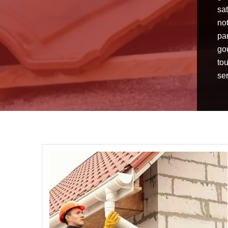
sat
not
pa
go
tou
se