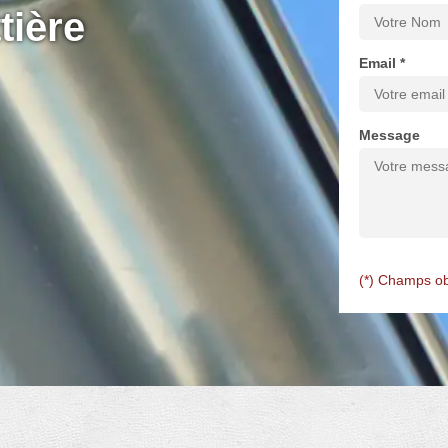
tière
Email *
Message
(*) Champs ob