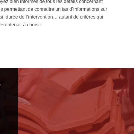
ayez recours à notre entreprise MM Rénovation toiture 33. Nous
es. Nos experts en urgence travaux gouttière à Frontenac inter
s pour ce genre d’intervention, notre entreprise de couvreur zin
tez des résultats sûrs ! Nous sommes à votre disposition 7j/7 et
,