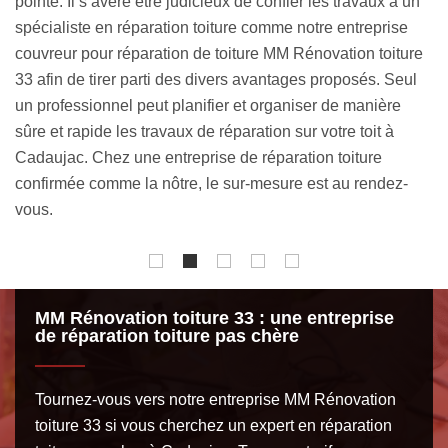
x à un
réalisées au préalable par nos couvreurs réparateurs
rise
toitures à Cadaujac chez-vous. Il contiendra tout un tas
oiture
d’informations utiles concernant votre projet réparation
 Seul
toiture à Cadaujac. Ce document clair et net que nous
ère
offrons vous informera des divers détails de votre projet. I
 à
servira également de base pour connaitre les dépenses 
prévoir lors de la réparation de votre toit.
ez-
MM Rénovation toiture 33 : une entreprise
de réparation toiture pas chère
Tournez-vous vers notre entreprise MM Rénovation
toiture 33 si vous cherchez un expert en réparation