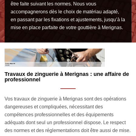
être faite suivant les normes. Nous vous
accompagnerons dès le choix de matériau adapté,
en passant par les fixations et ajustements, jusqu’à la
mise en place parfaite de votre gouttière à Merignas.
e
Devis offert pour tous vos projets toiture et
C
zinguerie à Merignas
3
Notre entreprise spécialiste en zinguerie MM Rénovation
À 
toiture 33 se fait un devoir d’établir un devis gratuit pour
Ré
toute soumission de projet à Merignas. Quelle que soit la
to
nature et l’envergure de vos travaux de toiture et zinguerie,
co
e.
notre devis toiture en zinc 33350 est entièrement gratuit et
co