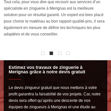
démuni de tout engagement. Cela vous aidera à avoir une
Me
large idée de ce qui vous attend, en termes de tarif et de
ne
travaux. Votre devis gratuit sera recevable après les études
fa
a
au préalable que nos équipes effectueront chez-vous.
ré
Soyez rassurés, votre devis sera transparent, personnalisé
Me
et bien détaillé.
gr
qu
Estimez vos travaux de zinguerie à
Merignas grâce à notre devis gratuit
Le devis zingueur gratuit que nous mettons à votre
profit garantira la faisabilité de vos projets. Car, notre
devis sera offert qu’après une descente de nos
équipes de zingueurs à Merignas et une étude au