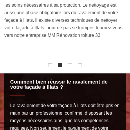
e
professionnalisme caractérisent notre réalisation. Avec
p
notre entreprise de nettoyage façade à Illats, vous aurez
l
l’opportunité de travailler directement avec un vrai expert
us
é
pour un résultat impeccable, alliant compétences
I
professionnelles et qualité. Obtenez gratuitement votre
r
devis et soyez prêt !
Comment bien réussir le ravalement de
votre façade à Illats ?
Le ravalement de votre façade à Illats doit être pris en
main par un professionnel confirmé, disposant les
moyens nécessaires ainsi que les compétences
requises. Non seulement le ravalement de votre