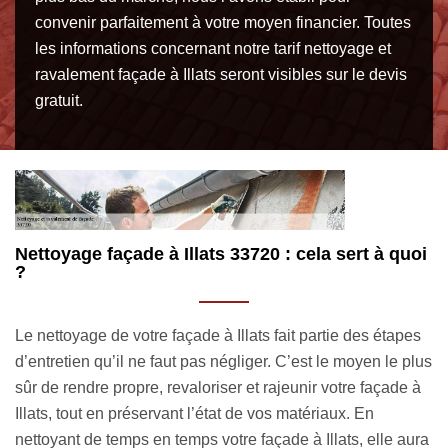
convenir parfaitement à votre moyen financier. Toutes
les informations concernant notre tarif nettoyage et
ravalement façade à Illats seront visibles sur le devis
gratuit.
oi
Entreprise de façadier à Illats : la référence
M
b
Choisir notre entreprise MM Rénovation toiture 33 pour le
es
Q
nettoyage de votre façade à Illats est l’option la plus sûre et
lus
R
la plus bénéfique pour vous. En effet, nous vous offrons les
 à
p
meilleures des prestations dans ce domaine, nous vous
j
garantissons des interventions répondant aux plus hautes
ura
v
exigences. Combinaison de mille petits détails et de