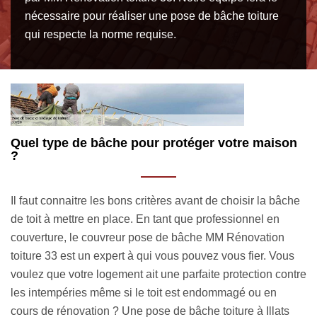
nécessaire pour réaliser une pose de bâche toiture
qui respecte la norme requise.
n
Nous vous proposons un accompagnement sur
D
mesure
t
e
Si nous sommes au service de nos clients, c’est pour
La
pouvoir satisfaire le besoin de tout un chacun. La pose de
p
bâche toiture 33720 est une intervention qui mérite d’être
pl
confiée à un professionnel. Avant de choisir la bâche de
au
tre
toit à installer, nous tiendrons compte du montant de votre
de
budget. Cela nous permettra de déterminer le type de
i
bâche à acquérir pour mettre l’intérieur de votre logement à
l’