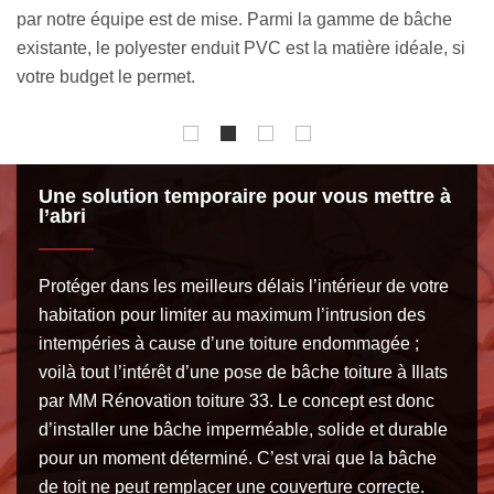
l’abri des intempéries. Notre équipe vérifiera au préalable
im
i
la superficie de la toiture à bâcher pour pouvoir définir la
lo
taille de la bâche à acquérir.
mo
Une solution temporaire pour vous mettre à
l’abri
Protéger dans les meilleurs délais l’intérieur de votre
habitation pour limiter au maximum l’intrusion des
intempéries à cause d’une toiture endommagée ;
voilà tout l’intérêt d’une pose de bâche toiture à Illats
par MM Rénovation toiture 33. Le concept est donc
d’installer une bâche imperméable, solide et durable
pour un moment déterminé. C’est vrai que la bâche
de toit ne peut remplacer une couverture correcte.