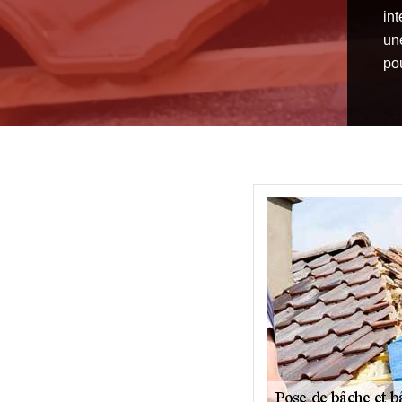
in
un
po