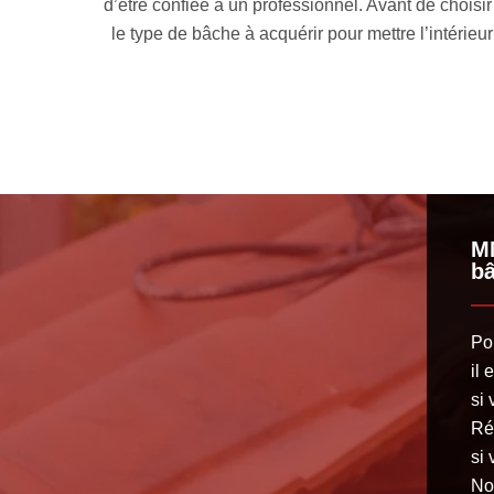
ontant de votre budget. Cela nous permettra de déterminer
de la 
rifiera au préalable la superficie de la toiture à bâcher
des f
MM
bâ
Po
il 
si 
Ré
si
No