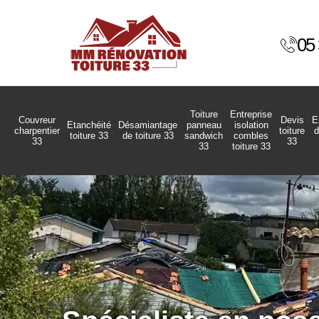
05 
Toiture
Entreprise
Couvreur
Devis
E
Etanchéité
Désamiantage
panneau
isolation
charpentier
toiture
d
toiture 33
de toiture 33
sandwich
combles
33
33
33
toiture 33