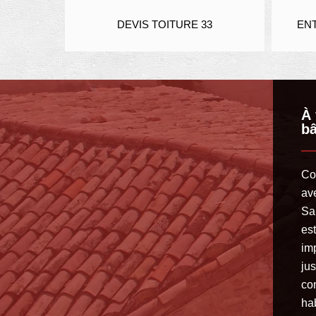
IER 33
DEVIS TOITURE 33
ENT
À 
bâ
Co
av
Sa
est
im
jus
co
hab