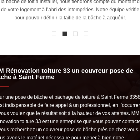
bâche à acquérir avec mention des mensurations, de la matière et d
ournitures nécessaires pour la fixation de la bâche ainsi que d
 Rénovation toiture 33 un couvreur pose de
che à Saint Ferme
ur une pose de bâche et bâchage de toiture à Saint Ferme 335
est indispensable de faire appel à un professionnel, en l’occurr
vous voulez que le résultat soit à la hauteur de vos attentes. MM
novation toiture 33 est une entreprise que vous pouvez contact
 vous recherchez un couvreur pose de bâche près de chez vous.
us avons le matériel nécessaire pour mener à bien notre