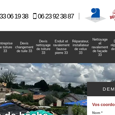
33 06 19 38
06 23 92 38 87
Nettoyage
Devis
Enduit et
Réparateur,
ntreprise
Devis
et
nettoyage
ravalement
installateur
ré
e toiture
changement
ravalement
de toiture
fausse
de velux
de
33
de tuile 33
de façade
33
pierre 33
33
33
DEM
Vos coord
Nom *