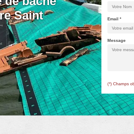
e de bâche
re Saint
Email *
Message
(*) Champs ob