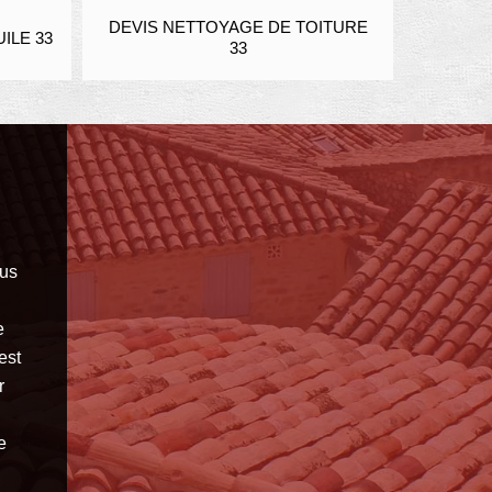
DEVIS NETTOYAGE DE TOITURE
ENDUIT
ILE 33
33
ous
e
est
r
e