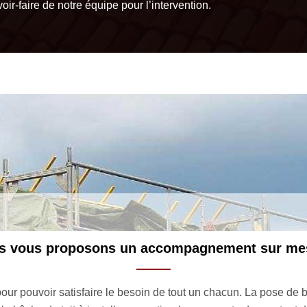
oir-faire de notre équipe pour l’intervention.
Ce que vous trouvere
is pose de bâche toiture à Saint Ferme 33580 établi par nos soin