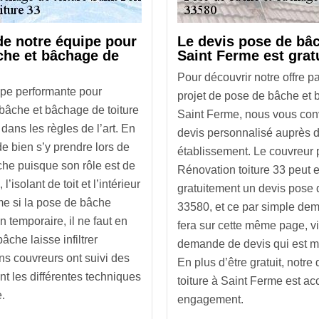
 de notre équipe pour
Le devis pose de bâc
che et bâchage de
Saint Ferme est grat
Pour découvrir notre offre pa
pe performante pour
projet de pose de bâche et 
 bâche et bâchage de toiture
Saint Ferme, nous vous co
ans les règles de l’art. En
devis personnalisé auprès d
 de bien s’y prendre lors de
établissement. Le couvreu
âche puisque son rôle est de
Rénovation toiture 33 peut en
l’isolant de toit et l’intérieur
gratuitement un devis pose 
e si la pose de bâche
33580, et ce par simple de
on temporaire, il ne faut en
fera sur cette même page, vi
che laisse infiltrer
demande de devis qui est mis
ans couvreurs ont suivi des
En plus d’être gratuit, notr
nt les différentes techniques
toiture à Saint Ferme est ac
.
engagement.