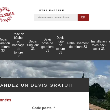
ÊTRE RAPPELÉ
Pose de
bâche
Devis
Devis
Devis
et
Devis
fuite
Installation
paration
pose de
Rehaussement
bâchage
zingueur
de
toles bac-
 toiture
gouttière
de toiture 33
de
33
toiture
acier 33
33
33
toiture
33
33
ANDEZ UN DEVIS GRATUIT
onnées
Code postal *