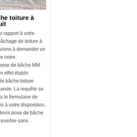
he toiture à
uit
r rapport à votre
bâchage de toiture à
nvions à demander un
e notre
r pose de bâche MM
 effet établir
de bâche toiture
mande. La requête se
a le formulaire de
 à votre disposition.
e devis pose de bâche
cessible sans