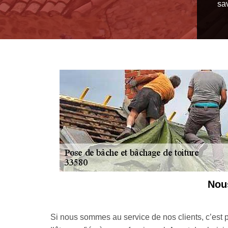
sav
r mesure
e de bâche toiture 33580 est une intervention qui mérite
Le dev