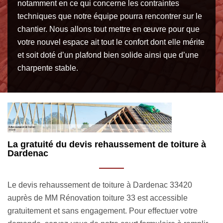
notamment en ce qui concerne les contraintes
techniques que notre équipe pourra rencontrer sur le
chantier. Nous allons tout mettre en œuvre pour que
votre nouvel espace ait tout le confort dont elle mérite
et soit doté d’un plafond bien solide ainsi que d’une
charpente stable.
Un rehaussement de maison à Dardenac selon
A
les règles de l’art
G
Faites appel à MM Rénovation toiture 33 si vous prévoyez
R
de faire des travaux de rehaussement de maison à
c
Dardenac 33420. Nous nous engageons à entreprendre
a