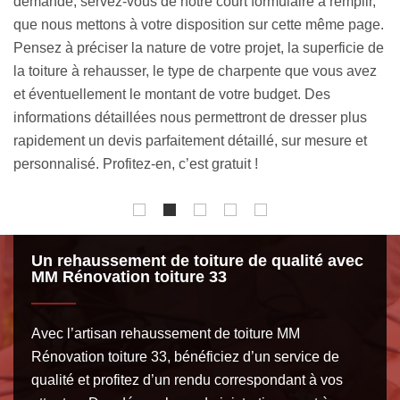
,
une intervention de qualité et sur mesure. Chaque étape
r
ge.
sera bien étudiée, de sorte que les techniques à adopter
p
 de
pour concrétiser le projet répondent à la norme. Dans un
d
ez
premier temps, notre équipe fera un état des lieux afin de
s
vous proposer la solution idéale pour rehausser votre
p
toiture. En principe, nous vous communiquerons la hauteur
p
des murs à rajouter et le type d’isolation idéal.
i
Un rehaussement de toiture de qualité avec
MM Rénovation toiture 33
Avec l’artisan rehaussement de toiture MM
Rénovation toiture 33, bénéficiez d’un service de
qualité et profitez d’un rendu correspondant à vos