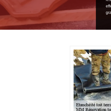
ef
gra