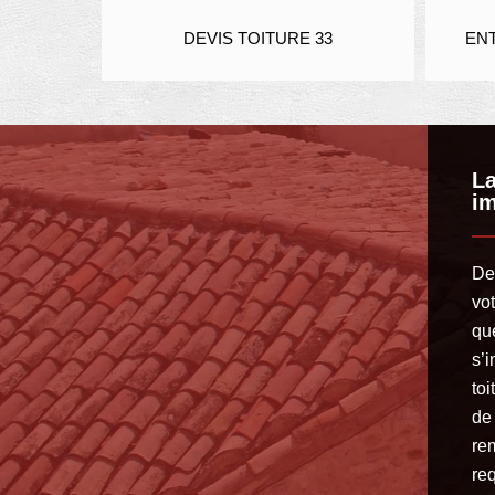
IER 33
DEVIS TOITURE 33
ENT
La
im
De
vo
que
s’i
to
de 
rem
req