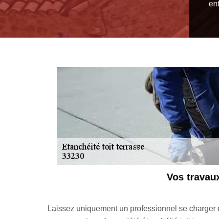
en
oit terrasse réalisés dans les règles de l’art
héité toit terrasse à Abzac si vous voulez que le résultat soit