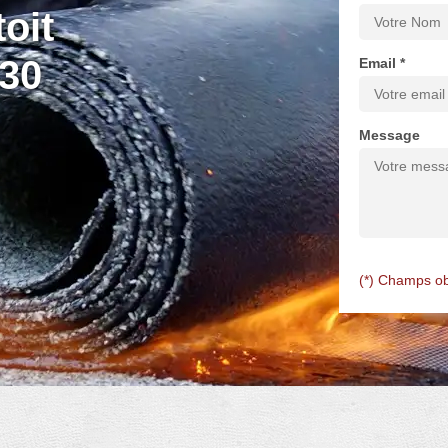
oit
230
Email *
Message
(*) Champs ob