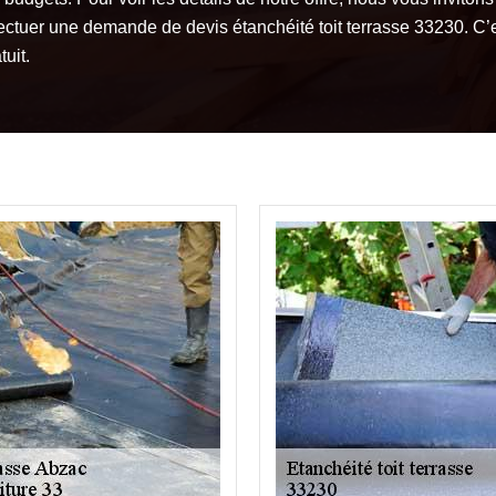
fectuer une demande de devis étanchéité toit terrasse 33230. C’
tuit.