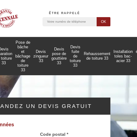
ÊTRE RAPPELÉ
Pose de
bâche
Devis
Devis
Devis
et
Devis
fuite
Installation
paration
pose de
Rehaussement
bâchage
zingueur
de
toles bac-
 toiture
gouttière
de toiture 33
de
33
toiture
acier 33
33
33
toiture
33
33
ANDEZ UN DEVIS GRATUIT
onnées
Code postal *