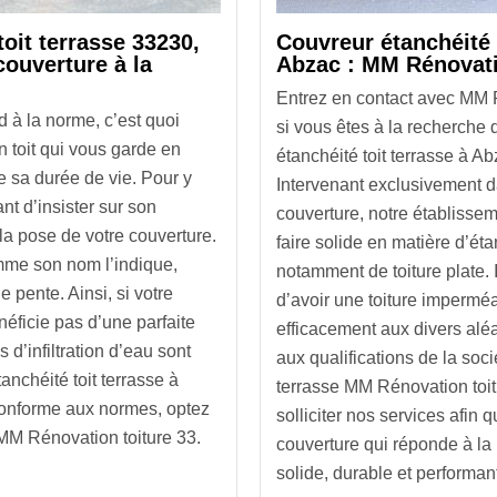
toit terrasse 33230,
Couvreur étanchéité 
couverture à la
Abzac : MM Rénovati
Entrez en contact avec MM 
d à la norme, c’est quoi
si vous êtes à la recherche 
 toit qui vous garde en
étanchéité toit terrasse à A
e sa durée de vie. Pour y
Intervenant exclusivement d
ant d’insister sur son
couverture, notre établissem
 la pose de votre couverture.
faire solide en matière d’éta
omme son nom l’indique,
notamment de toiture plate. I
 pente. Ainsi, si votre
d’avoir une toiture imperméa
néficie pas d’une parfaite
efficacement aux divers alé
s d’infiltration d’eau sont
aux qualifications de la soci
nchéité toit terrasse à
terrasse MM Rénovation toi
conforme aux normes, optez
solliciter nos services afin
 MM Rénovation toiture 33.
couverture qui réponde à la 
solide, durable et performan