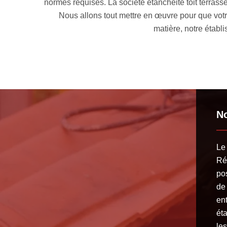
ture 33 peut se mettre à votre disposition pour prendre en main 
parfaitement imperméable, vous évitant les problèmes de fuite de 
sir la technique d’étanchéité toit terrasse 33230 la plus adéquat
No
Le 
Ré
pos
de 
ent
éta
les