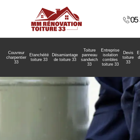
05 
Toiture
Entreprise
Couvreur
Devis
E
Etanchéité
Désamiantage
panneau
isolation
charpentier
toiture
d
toiture 33
de toiture 33
sandwich
combles
33
33
33
toiture 33