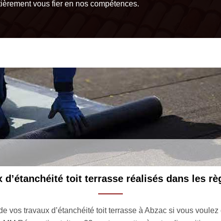
tièrement vous fier en nos compétences.
M
 satisfaisant et corresponde aux
La pose d’étanchéité bitume es