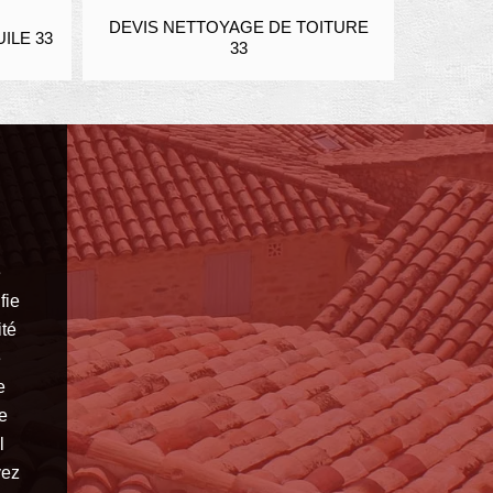
DEVIS NETTOYAGE DE TOITURE
ENDUIT
ILE 33
33
e
fie
ité
é
e
e
l
vez