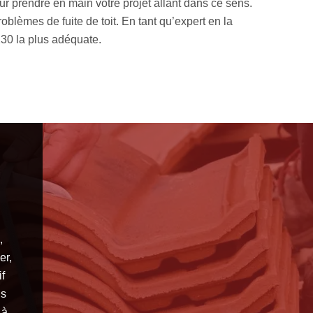
taurer une imperméabilité accrue sur toute la surface de votre
aud ou du bitume élastomère. Il est possible de réaliser une 
bitumeuse, nos artisans pourront effectuer une pose au
,
er,
if
us
 à