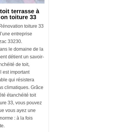
toit terrasse à
on toiture 33
Rénovation toiture 33
d’une entreprise
bzac 33230.
ans le domaine de la
ent détient un savoir-
nchéité de toit,
l est important
ble qui résistera
as climatiques. Grâce
été étanchéité toit
ture 33, vous pouvez
 que vous ayez une
norme : à la fois
te.