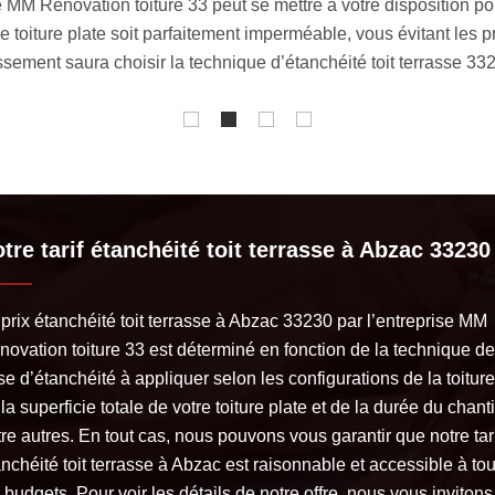
votre projet allant dans ce sens.
membrane bitumeuse pour ins
toit. En tant qu’expert en la
d’appliquer du bitume à ch
e.
tre tarif étanchéité toit terrasse à Abzac 33230
prix étanchéité toit terrasse à Abzac 33230 par l’entreprise MM
novation toiture 33 est déterminé en fonction de la technique de
e d’étanchéité à appliquer selon les configurations de la toiture
la superficie totale de votre toiture plate et de la durée du chanti
re autres. En tout cas, nous pouvons vous garantir que notre tar
nchéité toit terrasse à Abzac est raisonnable et accessible à to
 budgets. Pour voir les détails de notre offre, nous vous invitons