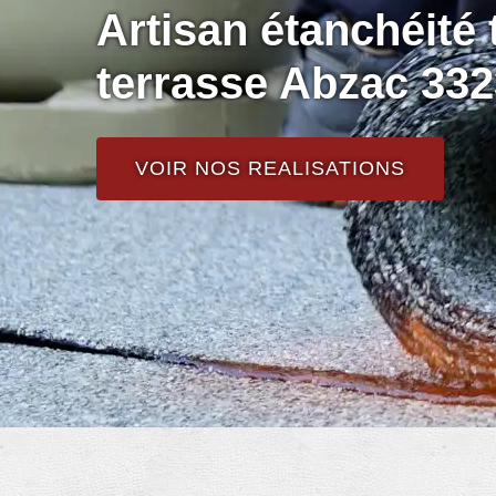
Artisan étanchéité t
terrasse Abzac 33
VOIR NOS REALISATIONS