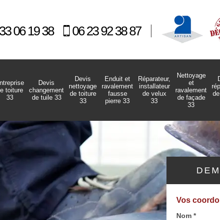
33 06 19 38
06 23 92 38 87
Nettoyage
Devis
Enduit et
Réparateur,
ntreprise
Devis
et
nettoyage
ravalement
installateur
ré
e toiture
changement
ravalement
de toiture
fausse
de velux
de
33
de tuile 33
de façade
33
pierre 33
33
33
DEM
Vos coord
Nom *