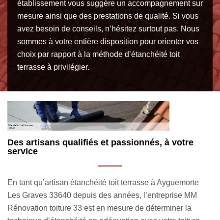
établissement vous suggère un accompagnement sur
mesure ainsi que des prestations de qualité. Si vous
avez besoin de conseils, n’hésitez surtout pas. Nous
sommes à votre entière disposition pour orienter vos
choix par rapport à la méthode d’étanchéité toit
terrasse à privilégier.
Couvreur étanchéité toit terrasse à Ayguemorte
C
Les Graves : MM Rénovation toiture 33
3
Entrez en contact avec MM Rénovation toiture 33 si vous
S
êtes à la recherche d’une entreprise étanchéité toit terrasse
t
à Ayguemorte Les Graves 33640. Intervenant
p