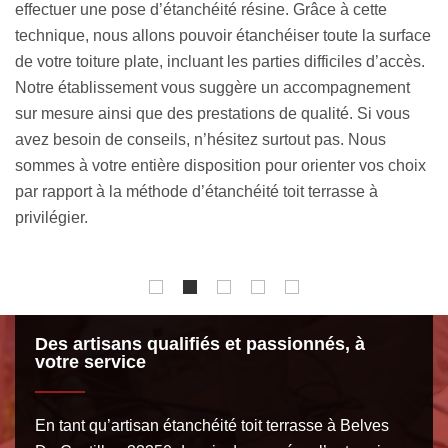
vous encourageons à nous faire parvenir une demande de
devis. Servez-vous du court formulaire à remplir, sur cette
face
même page, pour effectuer votre requête. N’hésitez pas à
ès.
mentionner la superficie totale de votre toiture plate, son
t
accessibilité, son type de revêtement et si l’intervention est
s
à faire sur un chantier en neuf ou dans le cadre d’une
rénovation. Patientez un peu moins de 24 heures pour tenir
oix
votre devis étanchéité toit terrasse à Belves De Castillon
33350 bien détaillé.
Des artisans qualifiés et passionnés, à
votre service
En tant qu’artisan étanchéité toit terrasse à Belves