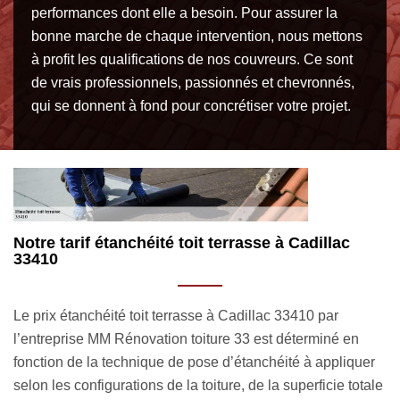
performances dont elle a besoin. Pour assurer la
bonne marche de chaque intervention, nous mettons
à profit les qualifications de nos couvreurs. Ce sont
de vrais professionnels, passionnés et chevronnés,
qui se donnent à fond pour concrétiser votre projet.
Couvreur pas cher pour étanchéité toit terrasse
U
33410 : MM Rénovation toiture 33
c
Sollicitez les services de l’entreprise MM Rénovation
Fa
toiture 33 si vous êtes actuellement en quête d’un couvreur
te
r
pas cher pour étanchéité toit terrasse à Cadillac. Proposant
Ef
le
des services à tous les particuliers et les professionnels
ha