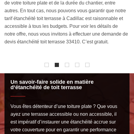
désireux d’avoir une couverture conforme aux normes,
a
e
toutes nos prestations de qualité sont accessibles au
pe
meilleur prix. Vous avez un budget à respecter pour
pa
étanchéiser votre toiture plate ? Discutons-en afin que
ch
de
nous puissions étudier la faisabilité du projet et fournir une
ce
solution sur mesure. N’hésitez pas à préciser ce budget
re
dans votre demande de devis.
be
Un savoir-faire solide en matière
d’étanchéité de toit terrasse
Vous êtes détenteur d’une toiture plate ? Que vous
ayez une terrasse accessible ou non accessible, il
est impératif d’instaurer une étanchéité accrue sur
votre couverture pour en garantir une performance