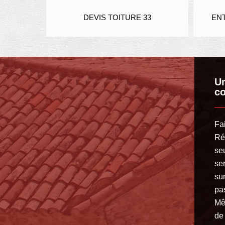
IER 33
DEVIS TOITURE 33
ENT
Un
c
Fai
Ré
se
se
su
pa
Mê
de