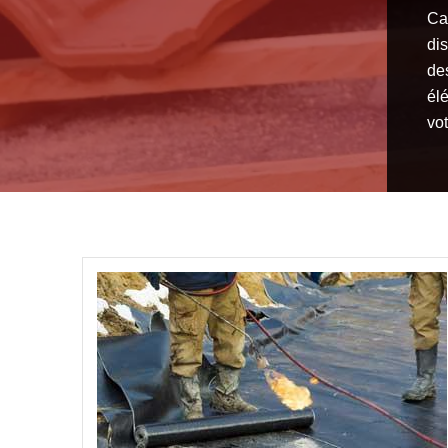
Ca
di
des
él
vot