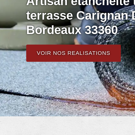
Artisan étanchéité t
terrasse Carignan 
Bordeaux 33360
VOIR NOS REALISATIONS