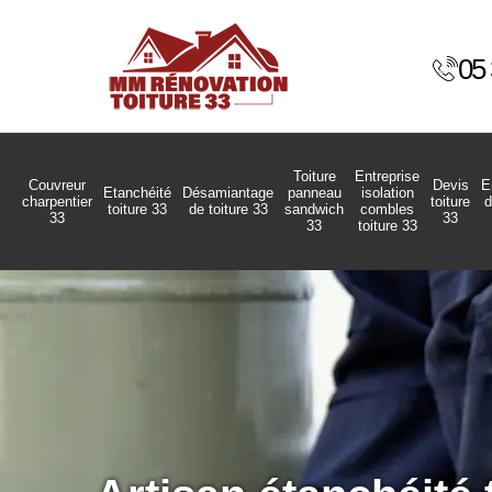
05 
Toiture
Entreprise
Couvreur
Devis
E
Etanchéité
Désamiantage
panneau
isolation
charpentier
toiture
d
toiture 33
de toiture 33
sandwich
combles
33
33
33
toiture 33