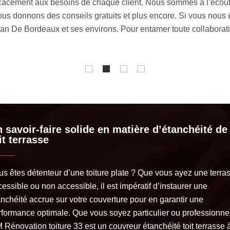
ficacement aux besoins de chaque client. Nous sommes à l’écout
 donnons des conseils gratuits et plus encore. Si vous nous 
nan De Bordeaux et ses environs. Pour entamer toute collaborat
 savoir-faire solide en matière d’étanchéité de
it terrasse
us êtes détenteur d’une toiture plate ? Que vous ayez une terra
essible ou non accessible, il est impératif d’instaurer une
anchéité accrue sur votre couverture pour en garantir une
rformance optimale. Que vous soyez particulier ou professionnel
 Rénovation toiture 33 est un couvreur étanchéité toit terrasse 