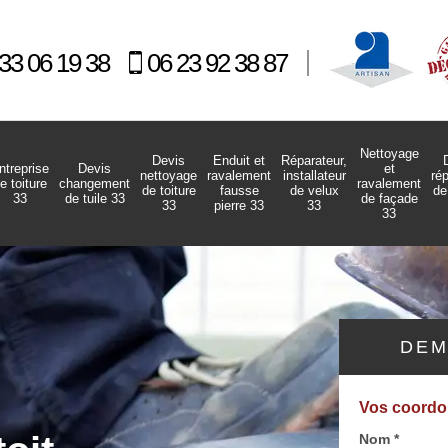
33 06 19 38
06 23 92 38 87
Nettoyage
Devis
Enduit et
Réparateur,
ntreprise
Devis
et
nettoyage
ravalement
installateur
ré
e toiture
changement
ravalement
de toiture
fausse
de velux
de
33
de tuile 33
de façade
33
pierre 33
33
33
DEM
Vos coord
Nom *