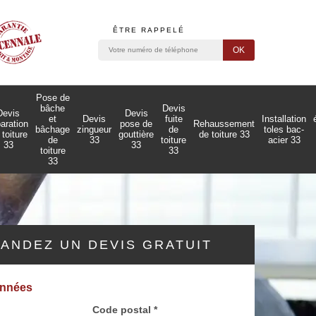
ÊTRE RAPPELÉ
Pose de
bâche
Devis
Devis
Devis
et
Devis
fuite
Installation
paration
pose de
Rehaussement
bâchage
zingueur
de
toles bac-
 toiture
gouttière
de toiture 33
de
33
toiture
acier 33
33
33
toiture
33
33
ANDEZ UN DEVIS GRATUIT
onnées
Code postal *