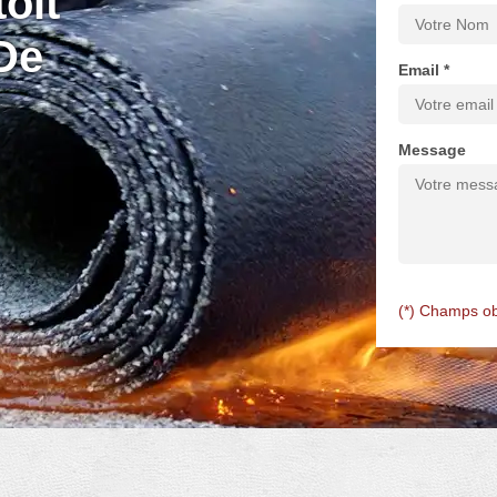
oit
De
Email *
Message
(*) Champs ob