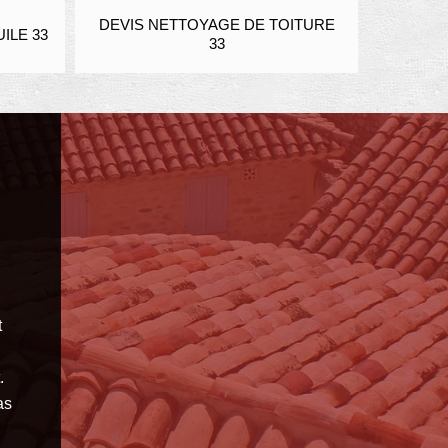
DEVIS NETTOYAGE DE TOITURE
ENDUIT
ILE 33
33
t
.
as