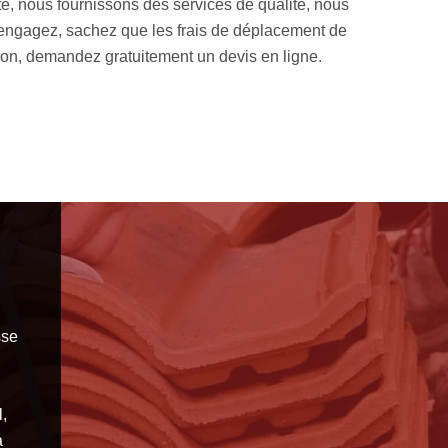
e, nous fournissons des services de qualité, nous
d’étanchéi
engagez, sachez que les frais de déplacement de
pouvons vou
ion, demandez gratuitement un devis en ligne.
sse
,
à