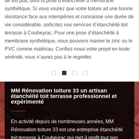
étant de protéger les occupants de votre maison contre les
no
ne
intempéries, les changements climatiques et les
Ré
de
agressions extérieures, il est impératif de réaliser des
po
travaux d’étanchéité toit terrasse 33890, et ce dès la
No
conception de votre couverture. Afin de maintenir cette
pl
le
étanchéité, nous vous conseillons d’entretenir
pr
régulièrement votre toiture plate en réalisant un traitement
no
hydrofuge adéquat.
to
MM Rénovation toiture 33 un artisan
étanchéité toit terrasse professionnel et
expérimenté
En activité depuis de nombreuses années, MM
Rénovation toiture 33 est une entreprise étanchéité
toit terrasse à Coubeyrac qui met à profit tout son