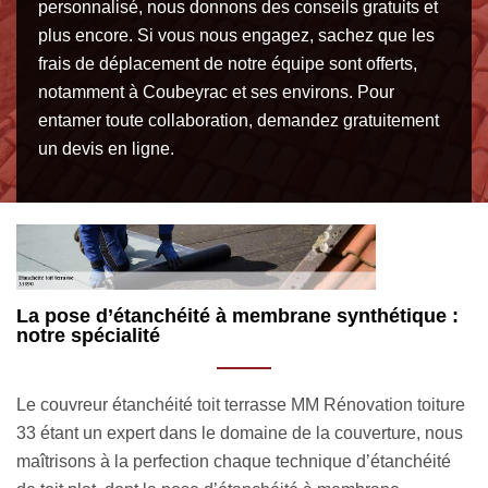
personnalisé, nous donnons des conseils gratuits et
plus encore. Si vous nous engagez, sachez que les
frais de déplacement de notre équipe sont offerts,
notamment à Coubeyrac et ses environs. Pour
entamer toute collaboration, demandez gratuitement
un devis en ligne.
:
Un accompagnement sur mesure pour votre
V
étanchéité toit terrasse à Coubeyrac 33890
d
re
Quel intérêt à rendre une toiture étanche ? Tout simplement
La
s
parce que le toit ne peut être considéré comme un toit si
tr
celui-ci ne dispose des performances requises. Son rôle
vo