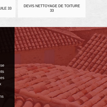
DEVIS NETTOYAGE DE TOITURE
ENDUIT E
E 33
33
ose
nts
ues
x
ons