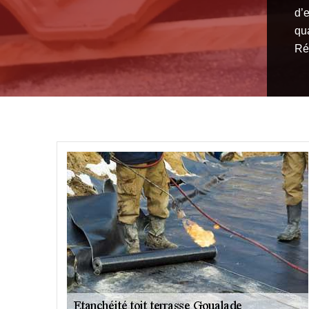
d’
qu
Ré