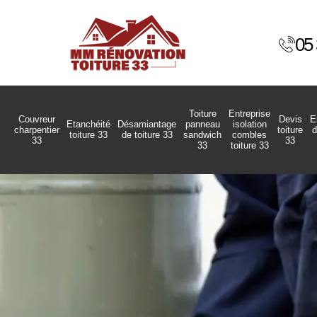
05 
Toiture
Entreprise
Couvreur
Devis
E
Etanchéité
Désamiantage
panneau
isolation
charpentier
toiture
d
toiture 33
de toiture 33
sandwich
combles
33
33
33
toiture 33