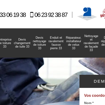
33 06 19 38
06 23 92 38 87
Nettoyage
Devis
Enduit et
Réparateur,
ntreprise
Devis
et
nettoyage
ravalement
installateur
ré
e toiture
changement
ravalement
de toiture
fausse
de velux
de
33
de tuile 33
de façade
33
pierre 33
33
33
DEM
Vos coord
Nom *