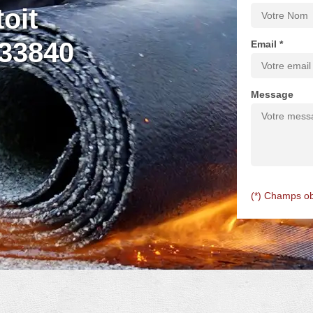
oit
 33840
Email *
Message
(*) Champs ob