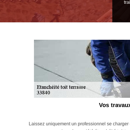
tr
at soit satisfaisant et corresponde
En tant qu’artisan étanc