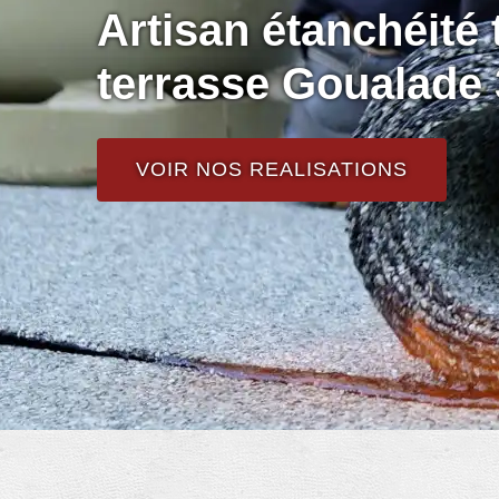
Artisan étanchéité t
terrasse Goualade
VOIR NOS REALISATIONS