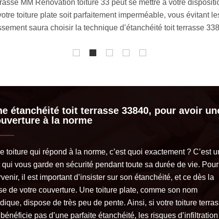
avec votre toiture plate. Il est important de laisser uniquement
ances dont elle a besoin. Pour assurer la bonne marche de chaqu
Ce sont de vrais professionnels, passionnés et chevronnés, qui 
e étanchéité toit terrasse 33840, pour avoir un
uverture à la norme
e toiture qui répond à la norme, c’est quoi exactement ? C’est u
t qui vous garde en sécurité pendant toute sa durée de vie. Pour
venir, il est important d’insister sur son étanchéité, et ce dès la
se de votre couverture. Une toiture plate, comme son nom
ndique, dispose de très peu de pente. Ainsi, si votre toiture terra
bénéficie pas d’une parfaite étanchéité, les risques d’infiltration