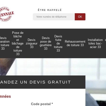
ÊTRE RAPPELÉ
Pose de
bâche
Devis
Devis
Devis
et
Devis
fuite
Installation
paration
pose de
Rehaussement
bâchage
zingueur
de
toles bac-
 toiture
gouttière
de toiture 33
de
33
toiture
acier 33
33
33
toiture
33
33
ANDEZ UN DEVIS GRATUIT
onnées
Code postal *