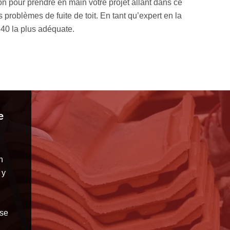
 un professionnel se charger de ce type de chantier si vous voul
e intervention, nous mettons à profit les qualifications de nos 
se donnent à fond pour concrétiser votre projet.
e
n
 y
sse