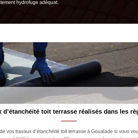
aitement hydrofuge adéquat.
Des artisans qualifiés et passio
héité toit terrasse à Goualade 33840 depuis des années, l’entre