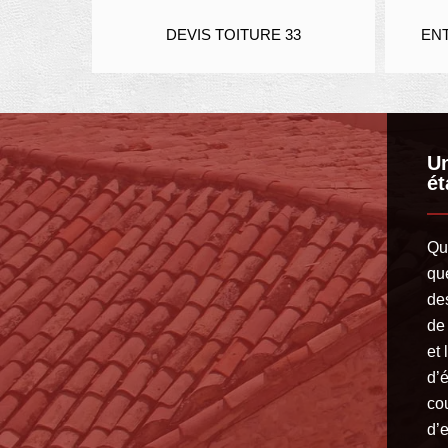
R 33
DEVIS TOITURE 33
ENTR
U
ét
Qu
que
de
de
et 
d’é
co
d’e