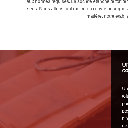
 en main votre projet allant dans ce
d’étanchéité en adéquation 
ite de toit. En tant qu’expert en la
couverture ait les perform
quate.
Un
co
Un
toi
par
po
l’i
ne 