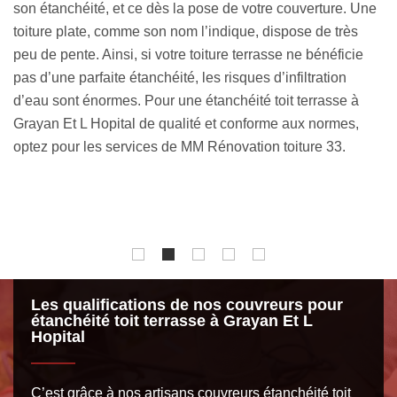
son savoir-faire. Depuis le début de notre activité, nous
e
p
avons toujours fait en sorte de répondre efficacement aux
im
besoins de chaque client. Nous sommes à l’écoute, nous
pl
fournissons des services de qualité, nous proposons un
m
accompagnement personnalisé, nous donnons des
él
conseils gratuits et plus encore. Si vous nous engagez,
mo
sachez que les frais de déplacement de notre équipe sont
me
offerts, notamment à Grayan Et L Hopital et ses environs.
p
Pour entamer toute collaboration, demandez gratuitement
un devis en ligne.
Les qualifications de nos couvreurs pour
étanchéité toit terrasse à Grayan Et L
Hopital
C’est grâce à nos artisans couvreurs étanchéité toit