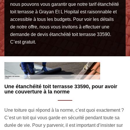
nous pouvons vous garantir que notre tarif étanchéité
toit terrasse à Grayan Et L Hopital est raisonnable et
accessible à tous les budgets. Pour voir les détails
de notre offre, nous vous invitons à effectuer une
demande de devis étanchéité toit terrasse 33590.
C’est gratuit.
Vos avantages en engageant la société
M
étanchéité toit terrasse MM Rénovation toiture
é
33
 ?
La
La société étanchéité toit terrasse MM Rénovation toiture
po
33 est connue par son professionnalisme, son expertise et
r
te