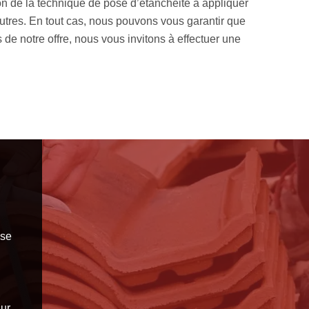
ion de la technique de pose d’étanchéité à appliquer
En activit
e autres. En tout cas, nous pouvons vous garantir que
travaux d’
s de notre offre, nous vous invitons à effectuer une
escient la 
bitume
sse
ur