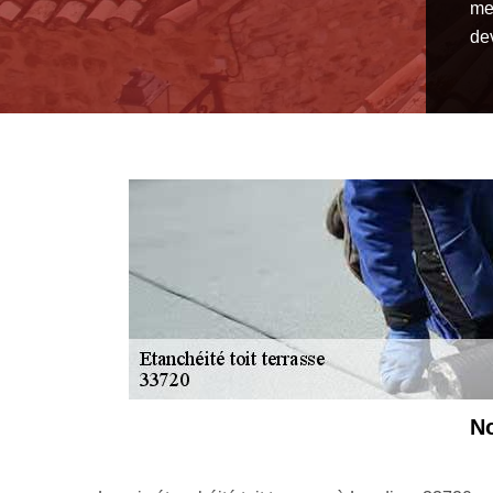
me
dev
No