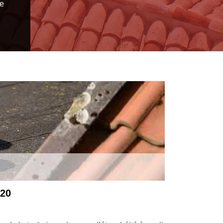
de
720