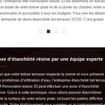
ar l’entreprise MM Rénovation toiture 33 est déterminé en fonct
icie totale de votre toiture plate et de la durée du chantier, entr
 raisonnable et accessible à tous les budgets. Pour voir les détail
demande de devis étanchéité toit terrasse 33720. C’est gratuit.
se d’étanchéité résine par une équipe experte
ur que votre toiture terrasse respecte la norme et vous préserve
 problèmes d’infiltration d’eau, l’entreprise étanchéité toit terra
 Rénovation toiture 33 peut effectuer une pose d’étanchéité
sine. Grâce à cette technique, nous allons pouvoir étanchéiser
te la surface de votre toiture plate, incluant les parties difficiles
accès. Notre établissement vous suggère un accompagnement s