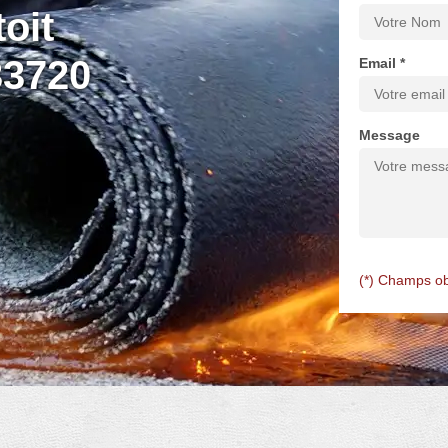
oit
33720
Email *
Message
(*) Champs ob