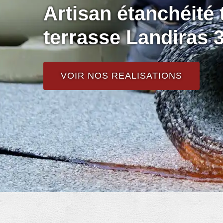
Artisan étanchéité t
terrasse Landiras 
VOIR NOS REALISATIONS