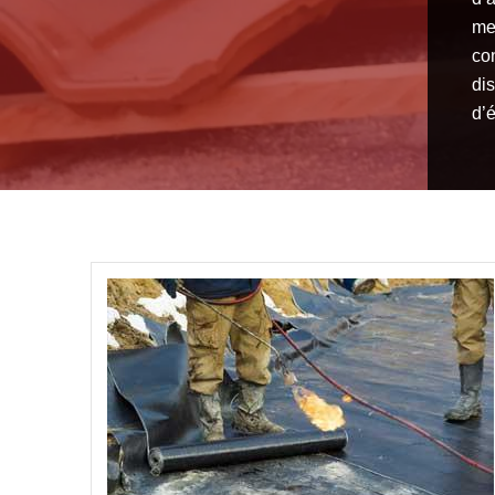
me
co
dis
d’é