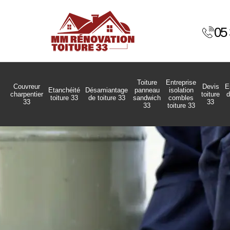
05 
Toiture
Entreprise
Couvreur
Devis
E
Etanchéité
Désamiantage
panneau
isolation
charpentier
toiture
d
toiture 33
de toiture 33
sandwich
combles
33
33
33
toiture 33