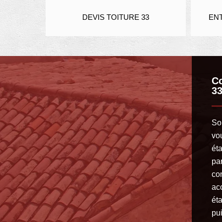
IER 33
DEVIS TOITURE 33
ENT
Co
33
Sol
vo
éta
par
co
ac
éta
pui