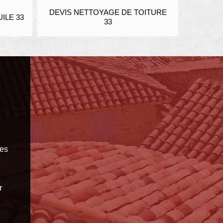
DEVIS NETTOYAGE DE TOITURE
ENDUIT
ILE 33
33
les
r