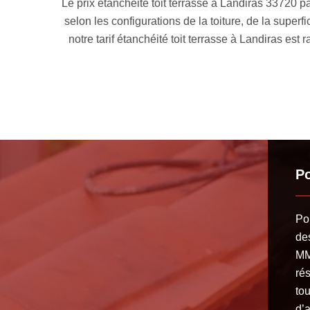
 technique
Le prix étanchéité toit terrasse à Landiras 33720 p
éries et
selon les configurations de la toiture, de la superf
ique, nous
notre tarif étanchéité toit terrasse à Landiras est
Po
Po
des
MM
ré
tou
d’