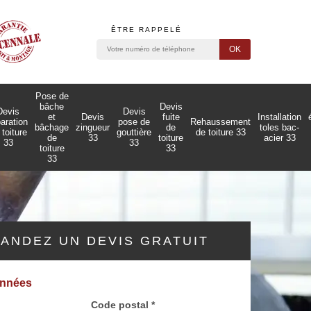
ÊTRE RAPPELÉ
Pose de
bâche
Devis
Devis
Devis
et
Devis
fuite
Installation
paration
pose de
Rehaussement
bâchage
zingueur
de
toles bac-
 toiture
gouttière
de toiture 33
de
33
toiture
acier 33
33
33
toiture
33
33
ANDEZ UN DEVIS GRATUIT
onnées
Code postal *