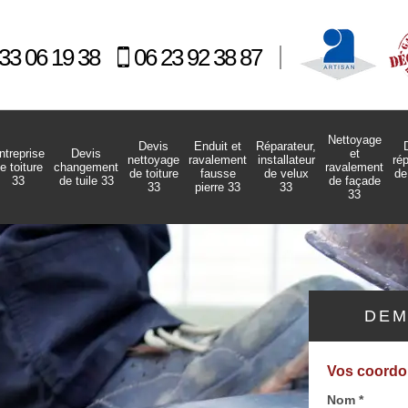
33 06 19 38
06 23 92 38 87
Nettoyage
Devis
Enduit et
Réparateur,
ntreprise
Devis
et
nettoyage
ravalement
installateur
ré
e toiture
changement
ravalement
de toiture
fausse
de velux
de
33
de tuile 33
de façade
33
pierre 33
33
33
DEM
Vos coord
Nom *