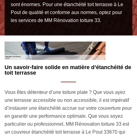
sont énormes. Pour une étanchéité toit terrasse à Le
Pout de qualité et conforme aux normes, optez pour
les services de MM Rénovation toiture 33.
de
Les informations visibles sur le devis étanchéité
V
toit terrasse par MM Rénovation toiture 33
d
Le devis étanchéité toit terrasse à Le Pout est un document
L
f
qui vous permettra de vous préparer financièrement aux
tr
ur
travaux à venir. Il est également important de tenir en main
qu
un devis de la part de notre entreprise si vous voulez par la
re
t
suite nous engager. En principe, votre devis personnalisé
Ré
mettra en évidence le coût de nos prestations, le prix des
po