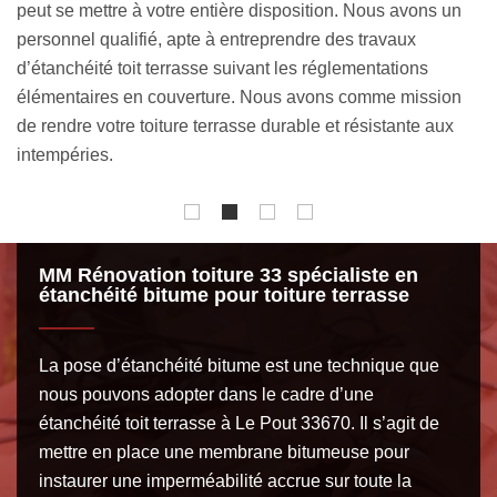
matériaux, la technique d’étanchéité toit terrasse 33670 à
No
mettre en œuvre, la durée du chantier, les dates de début
pl
et de fin de l’intervention, etc. Contactez-nous ensuite si
pr
notre offre vous convient.
no
to
MM Rénovation toiture 33 spécialiste en
étanchéité bitume pour toiture terrasse
La pose d’étanchéité bitume est une technique que
nous pouvons adopter dans le cadre d’une
étanchéité toit terrasse à Le Pout 33670. Il s’agit de
mettre en place une membrane bitumeuse pour
instaurer une imperméabilité accrue sur toute la