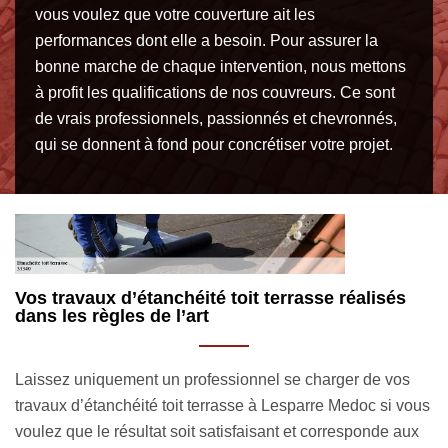
vous voulez que votre couverture ait les
performances dont elle a besoin. Pour assurer la
bonne marche de chaque intervention, nous mettons
à profit les qualifications de nos couvreurs. Ce sont
de vrais professionnels, passionnés et chevronnés,
qui se donnent à fond pour concrétiser votre projet.
Un accompagnement sur mesure pour votre
M
étanchéité toit terrasse à Lesparre Medoc 33340
t
Quel intérêt à rendre une toiture étanche ? Tout simplement
E
us
parce que le toit ne peut être considéré comme un toit si
to
x
celui-ci ne dispose des performances requises. Son rôle
Le