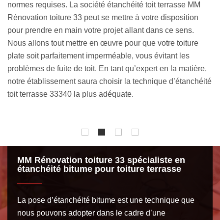
étant de protéger les occupants de votre maison contre les
tr
intempéries, les changements climatiques et les
d’
agressions extérieures, il est impératif de réaliser des
pe
travaux d’étanchéité toit terrasse 33340, et ce dès la
mé
conception de votre couverture. Afin de maintenir cette
ap
,
étanchéité, nous vous conseillons d’entretenir
pr
té
régulièrement votre toiture plate en réalisant un traitement
d’
hydrofuge adéquat.
sy
ou
MM Rénovation toiture 33 spécialiste en
étanchéité bitume pour toiture terrasse
La pose d’étanchéité bitume est une technique que
nous pouvons adopter dans le cadre d’une