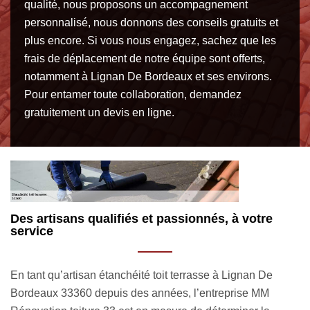
qualité, nous proposons un accompagnement
personnalisé, nous donnons des conseils gratuits et
plus encore. Si vous nous engagez, sachez que les
frais de déplacement de notre équipe sont offerts,
notamment à Lignan De Bordeaux et ses environs.
Pour entamer toute collaboration, demandez
gratuitement un devis en ligne.
La pose d’étanchéité à membrane synthétique :
V
notre spécialité
d
Le couvreur étanchéité toit terrasse MM Rénovation toiture
La
33 étant un expert dans le domaine de la couverture, nous
tr