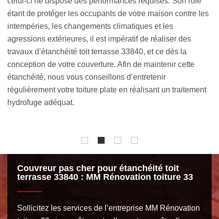
puisque cela signifie que votre toiture plate présente des
fi
es
imperfections et laisse l’humidité s’infiltrer dans la maison.
im
Pour y remédier, l’entreprise d’étanchéité toit terrasse MM
en
Rénovation toiture 33 vous propose une recherche de fuite
pr
toiture, dans un premier temps, avant de poursuivre par
co
une remise en état de votre toit. Sachez que nous avons
d’
tout le matériel requis pour détecter les sources d’une
du
t
infiltration d’eau. Vous pouvez entièrement vous fier en nos
l’
compétences.
vo
Couvreur pas cher pour étanchéité toit
terrasse 33840 : MM Rénovation toiture 33
Sollicitez les services de l’entreprise MM Rénovation