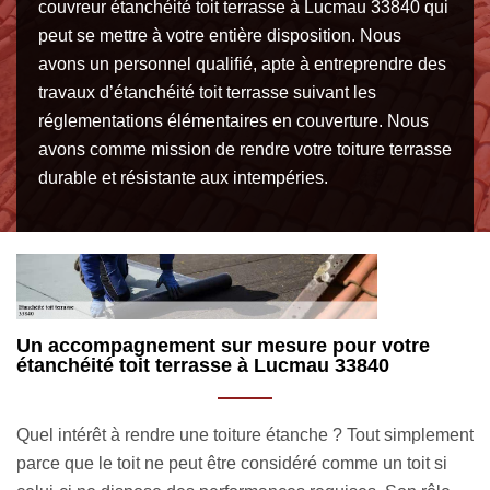
couvreur étanchéité toit terrasse à Lucmau 33840 qui
peut se mettre à votre entière disposition. Nous
avons un personnel qualifié, apte à entreprendre des
travaux d’étanchéité toit terrasse suivant les
réglementations élémentaires en couverture. Nous
avons comme mission de rendre votre toiture terrasse
durable et résistante aux intempéries.
La recherche de fuite toiture : une étape
L
importante pour votre toit
t
ent
Des traces d’humidité sont visibles sur les plafonds ou les
Le
murs de votre logement ? Ce n’est surtout pas bon signe
do