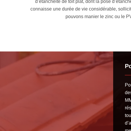
tance face aux intempéries et
couverture pour en garantir u
té à membrane synthétique, nous
à Margaux 33460 qui peut se 
 le regretter.
les réglementations 
Po
Po
des
MM
ré
tou
d’
me