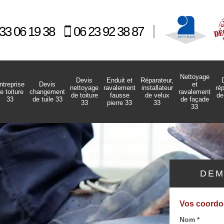
33 06 19 38
06 23 92 38 87
Nettoyage
Devis
Enduit et
Réparateur,
ntreprise
Devis
et
nettoyage
ravalement
installateur
ré
e toiture
changement
ravalement
de toiture
fausse
de velux
de
33
de tuile 33
de façade
33
pierre 33
33
33
DEM
Vos coord
Nom *