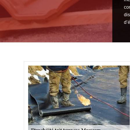
co
dis
d’é