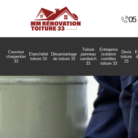
05 
Toiture
Entreprise
Couvreur
Devis
E
Etanchéité
Désamiantage
panneau
isolation
charpentier
toiture
d
toiture 33
de toiture 33
sandwich
combles
33
33
33
toiture 33