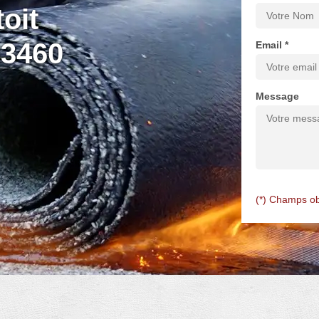
oit
33460
Email *
Message
(*) Champs ob