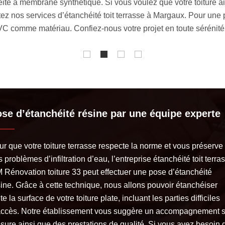
ne performance optimale. Que vous soyez particulier ou professi
mettre à votre entière disposition. Nous avons un personnel qual
élémentaires en couverture. Nous avons comme mission de rendre
se d’étanchéité résine par une équipe experte
ur que votre toiture terrasse respecte la norme et vous préserve
 problèmes d’infiltration d’eau, l’entreprise étanchéité toit terra
 Rénovation toiture 33 peut effectuer une pose d’étanchéité
sine. Grâce à cette technique, nous allons pouvoir étanchéiser
te la surface de votre toiture plate, incluant les parties difficiles
accès. Notre établissement vous suggère un accompagnement s
sure ainsi que des prestations de qualité. Si vous avez besoin 