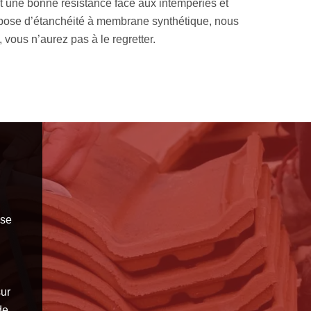
onnel, MM Rénovation toiture 33 est un couvreur étanchéité toit
ifié, apte à entreprendre des travaux d’étanchéité toit terrasse
 votre toiture terrasse durable et résistante aux intempéries.
sse
ur
de