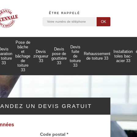
ÊTRE RAPPELÉ
Pose de
bâche
Devis
Devis
Devis
et
Devis
fuite
Installation
paration
pose de
Rehaussement
bâchage
zingueur
de
toles bac-
 toiture
gouttière
de toiture 33
de
33
toiture
acier 33
33
33
toiture
33
33
ANDEZ UN DEVIS GRATUIT
onnées
Code postal *