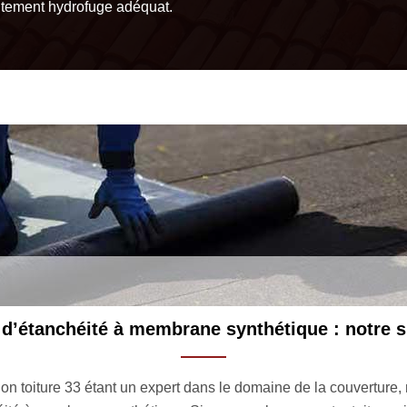
aitement hydrofuge adéquat.
Un savoir-faire solide en matière d’éta
toiture plate ? Que vous ayez une terrasse accessible ou non acc