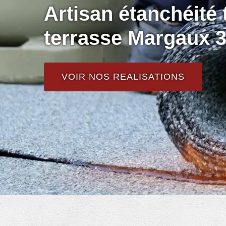
Artisan étanchéité t
terrasse Margaux 
VOIR NOS REALISATIONS