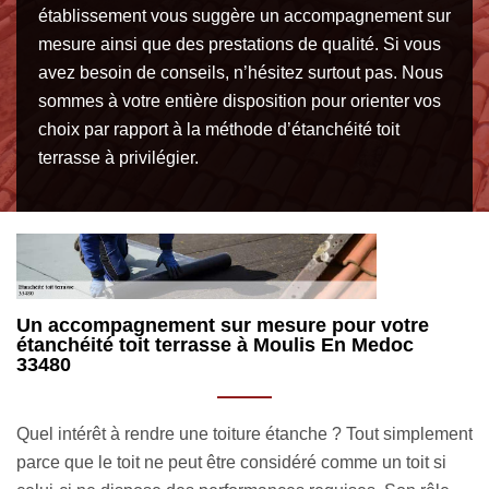
établissement vous suggère un accompagnement sur
mesure ainsi que des prestations de qualité. Si vous
avez besoin de conseils, n’hésitez surtout pas. Nous
sommes à votre entière disposition pour orienter vos
choix par rapport à la méthode d’étanchéité toit
terrasse à privilégier.
MM Rénovation toiture 33 spécialiste en
R
étanchéité bitume pour toiture terrasse
m
La pose d’étanchéité bitume est une technique que nous
En
ent
pouvons adopter dans le cadre d’une étanchéité toit
te
terrasse à Moulis En Medoc 33480. Il s’agit de mettre en
fi