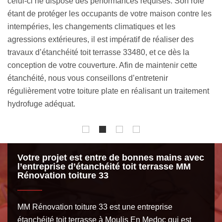
place une membrane bitumeuse pour instaurer une
co
es
imperméabilité accrue sur toute la surface de votre toiture
pl
plate. Comme technique de pose, notre équipe est en
re
mesure d’appliquer du bitume à chaud ou du bitume
du
élastomère. Il est possible de réaliser une pose en
Un
monocouche ou en bicouche. Pour la fixation de la
né
membrane bitumeuse, nos artisans pourront effectuer une
su
t
pose autoadhésive ou une pose mécanique.
co
Votre projet est entre de bonnes mains avec
l’entreprise d’étanchéité toit terrasse MM
Rénovation toiture 33
MM Rénovation toiture 33 est une entreprise
étanchéité toit terrasse à Moulis En Medoc qui est