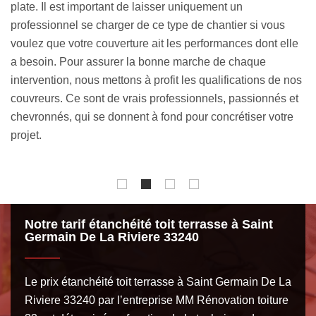
ont accompagné depuis le début de nos activités, mettant à
a
profit savoir-faire et professionnalisme. En fonction de vos
pe
attentes et vos besoins, notre équipe réalisera une
e
pa
intervention sur mesure. Ayant suivi des formations
ch
spécifiques en couverture, nos experts détiennent une
os
ce
parfaite maîtrise des différentes méthodes de pose
t
re
d’étanchéité toit terrasse à Saint Germain De La Riviere.
be
Nous pouvons vous garantir que grâce à notre intervention,
vous aurez un toit qui répond à la norme.
Notre tarif étanchéité toit terrasse à Saint
Germain De La Riviere 33240
Le prix étanchéité toit terrasse à Saint Germain De La
Riviere 33240 par l’entreprise MM Rénovation toiture