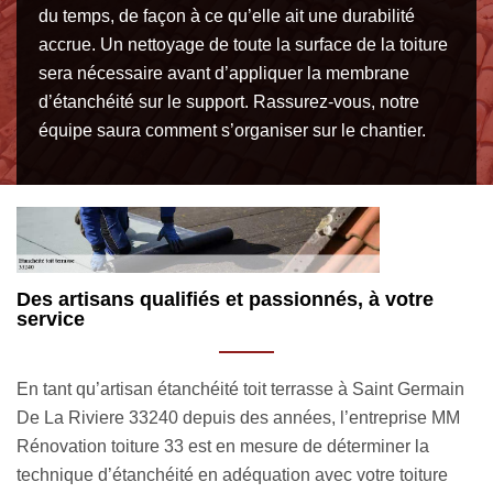
du temps, de façon à ce qu’elle ait une durabilité
accrue. Un nettoyage de toute la surface de la toiture
sera nécessaire avant d’appliquer la membrane
d’étanchéité sur le support. Rassurez-vous, notre
équipe saura comment s’organiser sur le chantier.
Les qualifications de nos couvreurs pour
U
étanchéité toit terrasse à Saint Germain De La
c
Riviere
n
Fa
C’est grâce à nos artisans couvreurs étanchéité toit
te
terrasse 33240 que nous pouvons prendre en charge la
Ef
réalisation des travaux d’étanchéité de toit plate. Ils nous
ha