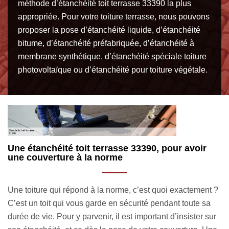
méthode d’étanchéité toit terrasse 33390 la plus
appropriée. Pour votre toiture terrasse, nous pouvons
proposer la pose d’étanchéité liquide, d’étanchéité
bitume, d’étanchéité préfabriquée, d’étanchéité à
membrane synthétique, d’étanchéité spéciale toiture
photovoltaïque ou d’étanchéité pour toiture végétale.
Les qualifications de nos couvreurs pour
R
étanchéité toit terrasse à Saint Martin
m
Lacaussade
t ?
E
C’est grâce à nos artisans couvreurs étanchéité toit
t
terrasse 33390 que nous pouvons prendre en charge la
ur
f
réalisation des travaux d’étanchéité de toit plate. Ils nous