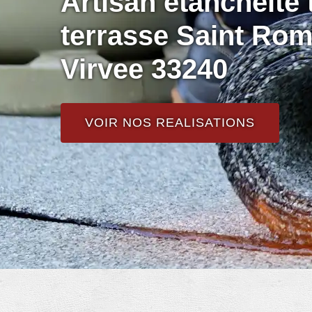
Artisan étanchéité t
terrasse Saint Rom
Virvee 33240
VOIR NOS REALISATIONS