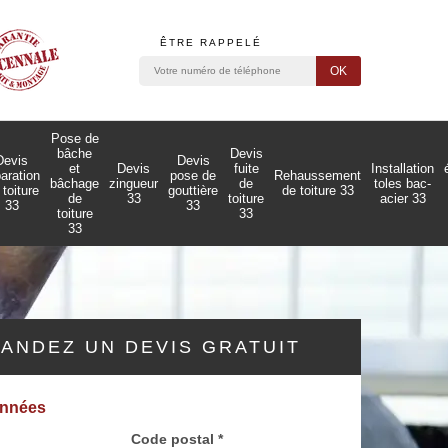
ÊTRE RAPPELÉ
Pose de
bâche
Devis
Devis
Devis
et
Devis
fuite
Installation
paration
pose de
Rehaussement
bâchage
zingueur
de
toles bac-
 toiture
gouttière
de toiture 33
de
33
toiture
acier 33
33
33
toiture
33
33
ANDEZ UN DEVIS GRATUIT
onnées
Code postal *