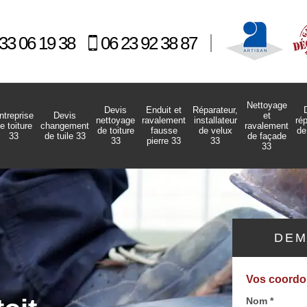
33 06 19 38
06 23 92 38 87
Nettoyage
Devis
Enduit et
Réparateur,
ntreprise
Devis
et
nettoyage
ravalement
installateur
ré
e toiture
changement
ravalement
de toiture
fausse
de velux
de
33
de tuile 33
de façade
33
pierre 33
33
33
DEM
Vos coord
Nom *