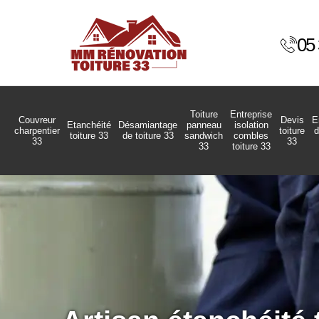
05 
Toiture
Entreprise
Couvreur
Devis
E
Etanchéité
Désamiantage
panneau
isolation
charpentier
toiture
d
toiture 33
de toiture 33
sandwich
combles
33
33
33
toiture 33