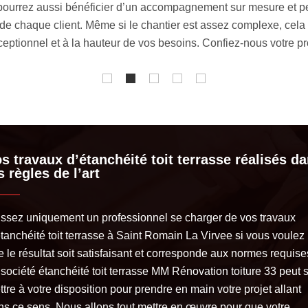
 pourrez aussi bénéficier d’un accompagnement sur mesure et p
 de chaque client. Même si le chantier est assez complexe, cela
eptionnel et à la hauteur de vos besoins. Confiez-nous votre pro
s travaux d’étanchéité toit terrasse réalisés d
s règles de l’art
issez uniquement un professionnel se charger de vos travaux
étanchéité toit terrasse à Saint Romain La Virvee si vous voulez
 le résultat soit satisfaisant et corresponde aux normes requise
 société étanchéité toit terrasse MM Rénovation toiture 33 peut 
tre à votre disposition pour prendre en main votre projet allant
ns ce sens. Nous allons tout mettre en œuvre pour que votre