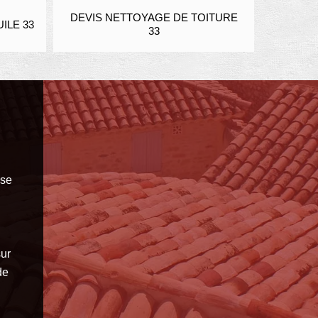
DEVIS NETTOYAGE DE TOITURE
ENDUIT
ILE 33
33
sse
ur
de