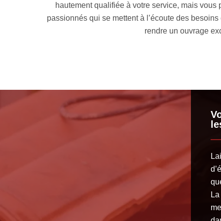
 prestations
hautement qualifiée à votre service, mais vous
 étudier la
passionnés qui se mettent à l’écoute des besoins
rendre un ouvrage exc
Vo
le
La
d’
que
La
met
da