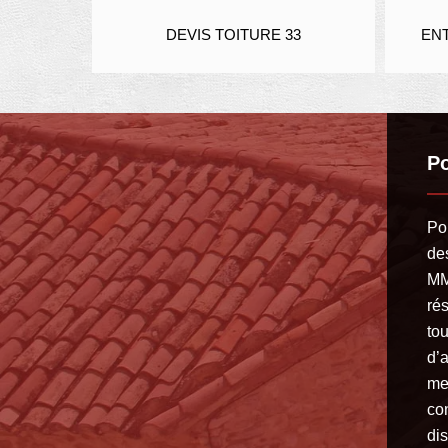
IER 33
DEVIS TOITURE 33
ENT
Po
Po
des
MM
ré
tou
d’
me
co
dis