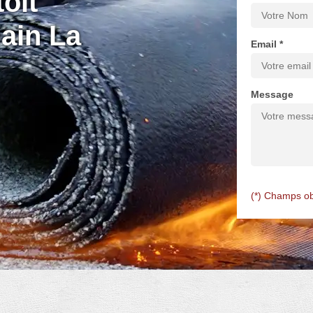
oit
ain La
Email *
Message
(*) Champs ob