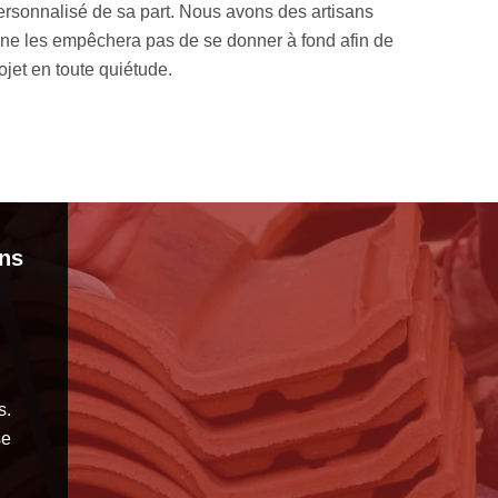
ersonnalisé de sa part. Nous avons des artisans
d’étanc
 ne les empêchera pas de se donner à fond afin de
connaiss
jet en toute quiétude.
sy
ans
s.
se