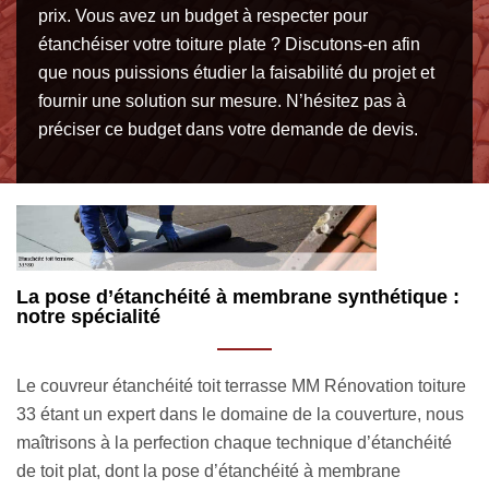
prix. Vous avez un budget à respecter pour
étanchéiser votre toiture plate ? Discutons-en afin
que nous puissions étudier la faisabilité du projet et
fournir une solution sur mesure. N’hésitez pas à
préciser ce budget dans votre demande de devis.
 :
Vos travaux d’étanchéité toit terrasse réalisés
dans les règles de l’art
t
ure
Laissez uniquement un professionnel se charger de vos
V
us
travaux d’étanchéité toit terrasse à Sainte Gemme si vous
u
é
voulez que le résultat soit satisfaisant et corresponde aux
d
normes requises. La société étanchéité toit terrasse MM
e