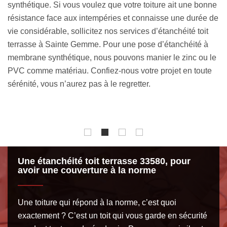
nne
Rénovation toiture 33 peut se mettre à votre disposition
p
 de
pour prendre en main votre projet allant dans ce sens.
u
Nous allons tout mettre en œuvre pour que votre toiture
3
plate soit parfaitement imperméable, vous évitant les
a
 le
problèmes de fuite de toit. En tant qu’expert en la matière,
t
e
notre établissement saura choisir la technique d’étanchéité
r
toit terrasse 33580 la plus adéquate.
c
r
Une étanchéité toit terrasse 33580, pour
avoir une couverture à la norme
Une toiture qui répond à la norme, c’est quoi
exactement ? C’est un toit qui vous garde en sécurité