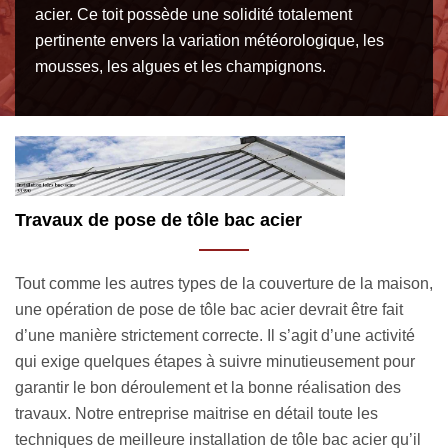
acier. Ce toit possède une solidité totalement
pertinente envers la variation météorologique, les
mousses, les algues et les champignons.
Artisan professionnel, pour vos travaux de po
de tôle bac acier travaille à Berson 33390
maison,
Un artisan professionnel est un prestataire à qui vous
ait
devrez contacter pour garantir le bon déroulement de vot
ivité
projet de tôle bac acier. Ce dernier possède les atouts
pour
idéals pour garantir la meilleure exécution des travaux.
des
Rénovation toiture 33 est un artisan très qualifié en trava
de construction de toit. Nous avons une connaissance n
 qu’il