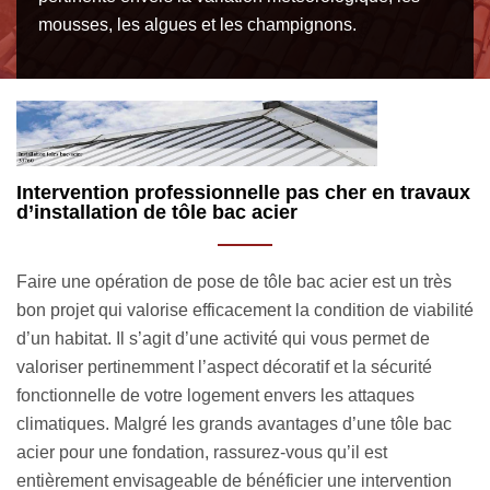
mousses, les algues et les champignons.
vaux
Obtenir un bon devis de pose de tôle bac acier
Le devis est un élément important pour la réalisation d’un
rès
projet de pose de tôle bac acier. C’est une sorte de guide
bilité
qui vous accompagne toute au long de vos prises de
décisions sur votre préparation financière, l’organisation d
votre planning temporel et aussi lors de votre choix du
prestataire. Sachez qu’en cas de non satisfaction du devis
bac
une demande de modification est faisable gratuitement et
sans engagement aussi. Nous sommes ouverts à une
ion
coopération avec les habitants à Faleyras 33760.