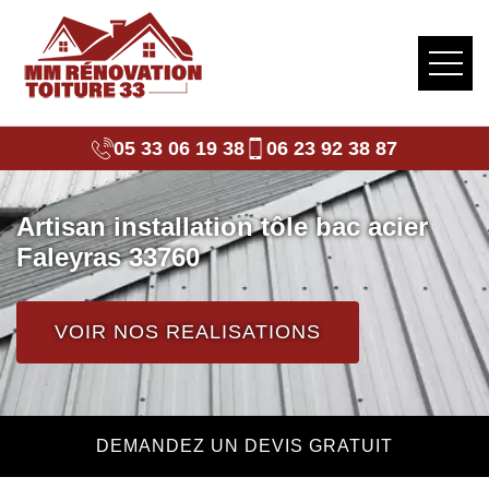
05 33 06 19 38
06 23 92 38 87
Artisan installation tôle bac acier
Faleyras 33760
VOIR NOS REALISATIONS
DEMANDEZ UN DEVIS GRATUIT