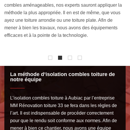
a
gratuit et sans engagement auprès de l’artisan isolation
pe
combles toiture MM Rénovation toiture 33. C’est un
d
document qui vous donne accès à tous les aspects
c
financiers et techniques des travaux d’isolation de toit à
is
faire chez vous.
c
to
La méthode d’isolation combles toiture de
notre équipe
L’isolation combles toiture à Aubiac par l’entreprise
MM Rénovation toiture 33 se fera dans les règles de
l’art. Il est indispensable de procéder correctement
pour que le rendu soit conforme aux normes. Afin de
mener à bien ce chantier, nous avons une équipe