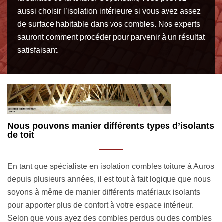
aussi choisir l’isolation intérieure si vous avez assez
de surface habitable dans vos combles. Nos experts
sauront comment procéder pour parvenir à un résultat
satisfaisant.
ts
L’importance d’une isolation combles toiture à
M
Auros
i
ros
Outre le fait que la toiture est là pour apporter une
L’
us
protection optimale à votre habitation, notamment contre
qu
les intempéries, elle a également pour rôle d’octroyer à
pr
votre espace intérieur un confort thermique et acoustique
co
es
considérable. En réalisant des travaux d’isolation combles
d