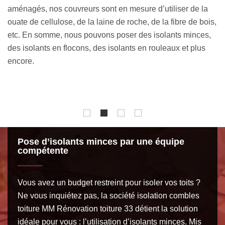
toiture à Auros, vous pourrez faire des économies
l’
is,
d’énergie et vivre dans une température agréable pendant
pe
,
toute l’année. Le couvreur isolation combles toiture MM
d
Rénovation toiture 33 peut se mettre à votre disposition si
c
vous avez un projet allant dans ce sens. Nous
is
garantissons un ouvrage performant et pérenne.
c
to
Pose d’isolants minces par une équipe
compétente
Vous avez un budget restreint pour isoler vos toits ?
Ne vous inquiétez pas, la société isolation combles
toiture MM Rénovation toiture 33 détient la solution
idéale pour vous : l’utilisation d’isolants minces. Mis