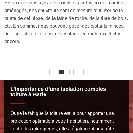
les
demande de devis isolation combles toiture à Barie 33190
c
a
que nous mettons à votre disposition. Le devis est gratuit et
C
is,
sans engagement auprès de l’artisan isolation combles
f
s,
toiture MM Rénovation toiture 33. C’est un document qui
i
vous donne accès à tous les aspects financiers et
p
techniques des travaux d’isolation de toit à faire chez vous.
d
v
l
L’importance d’une isolation combles
toiture à Barie
Outre le fait que la toiture est là pour apporter une
protection optimale à votre habitation, notamment
contre les intempéries, elle a également pour rôle