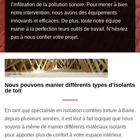
l’infiltration de la pollution sonore. Pour mener à bien
notre intervention, nous avons des équipements
innovants et efficaces. De plus, toute notre équipe
manie à la perfection leurs outils de travail. N’hésitez
pas à nous confier votre projet.
nts
Le devis isolation combles toiture est accessible
gratuitement
rie
Afin que vous puissiez vous préparer financièrement pour
M
ous
votre projet d’isolation combles toiture à venir, il faudrait
c
demander au préalable un devis. La requête est à faire
n
directement sur cette même page, via le formulaire de
a