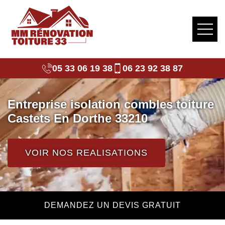
05 33 06 19 38
06 23 92 38 87
Entreprise isolation combles toiture
Castets En Dorthe 33210
VOIR NOS REALISATIONS
DEMANDEZ UN DEVIS GRATUIT