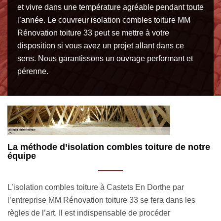
et vivre dans une température agréable pendant toute
l’année. Le couvreur isolation combles toiture MM
Rénovation toiture 33 peut se mettre à votre
disposition si vous avez un projet allant dans ce
sens. Nous garantissons un ouvrage performant et
pérenne.
e
MM Rénovation toiture 33 spécialiste en
M
isolation de combles perdus
t
L’isolation de combles perdus à Castets En Dorthe fait
Ré
partie des qualifications de l’entreprise MM Rénovation
En
toiture 33. En principe, il existe une technique spécifique
p