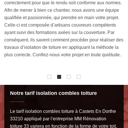
s.
pour isoler les combles perdus, surtout lorsqu’ils sont très
Po
difficiles d’accès. D’une manière générale, nous
éq
privilégions l’isolation par insufflation mécanique pour les
ou
combles perdus. Cela consiste à poser le matériau isolant,
te
qui sera désormais sous forme de flocons, sur le plancher
dé
es
de vos combles. Grâce à notre savoir-faire, vos combles
su
seront isolés correctement et votre espace intérieur aura un
to
.
confort optimal pendant toute l’année. Confiez-nous en
no
toute quiétude votre projet.
Notre tarif isolation combles toiture
Le tarif isolation combles toiture à Castets En Dorthe
33210 appliqué par l’entreprise MM Rénovation
toiture 33 variera en fonction de la forme de votre toit,