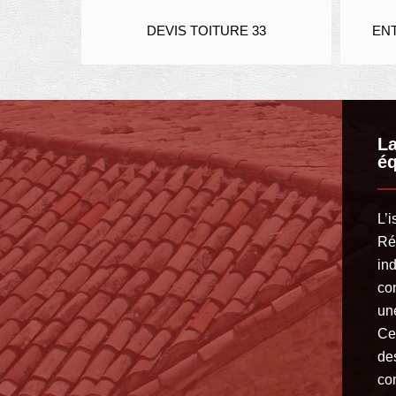
DEVIS TOITURE 33
ENTREPRISE DE TOITURE
La
é
L’i
Rén
in
co
un
Ce
de
co