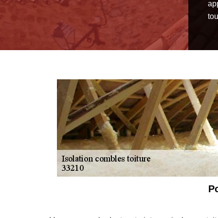
ap
tou
MM Rénovation to