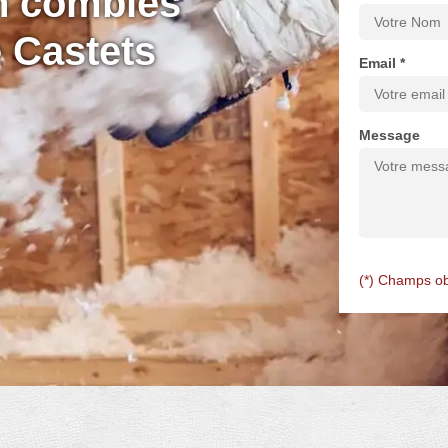
on combles
e Castets
Email *
Message
(*) Champs ob