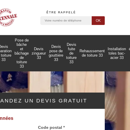
ÊTRE RAPPELÉ
Pose de
bâche
Devis
Devis
Devis
et
Devis
fuite
Installation
paration
pose de
Rehaussement
bâchage
zingueur
de
toles bac-
 toiture
gouttière
de toiture 33
de
33
toiture
acier 33
33
33
toiture
33
33
ANDEZ UN DEVIS GRATUIT
onnées
Code postal *