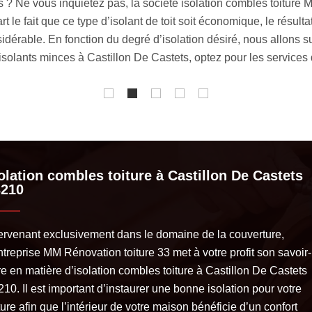
e à Castillon De Castets avec l’entreprise MM Rénovation toitu
e habitation, notre équipe est en mesure de faire une isolation pa
e à appliquer sera déterminée en fonction de l’état de vos comble
toiture, entre autres. N’hésitez pas à nous contacter pour nous co
olation combles toiture à Castillon De Castets
3210
tervenant exclusivement dans le domaine de la couverture,
ntreprise MM Rénovation toiture 33 met à votre profit son savoir-
re en matière d’isolation combles toiture à Castillon De Castets
10. Il est important d’instaurer une bonne isolation pour votre
ture afin que l’intérieur de votre maison bénéficie d’un confort