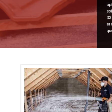
opt
so
33
et 
qu