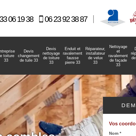
33 06 19 38
06 23 92 38 87
Nettoyage
Devis
Enduit et
Réparateur,
ntreprise
Devis
et
nettoyage
ravalement
installateur
ré
e toiture
changement
ravalement
de toiture
fausse
de velux
de
33
de tuile 33
de façade
33
pierre 33
33
33
DEM
Vos coord
Nom *