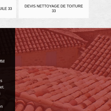
NETTOYAGE DE TOITURE
ENDUIT ET RAVALEMENT FAU
33
PIERRE 33
 MM
ns
et.
i
en