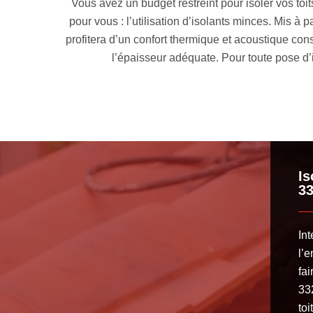
lution idéale
Réalisez vos travaux d’isolation combles toitur
ace intérieur
notre part. Pour apporter un confort optimal à votr
 obtention de
toiture. La technique d’isolation combles toitur
 33.
forme de votre 
Is
3
In
l’e
fai
332
toi