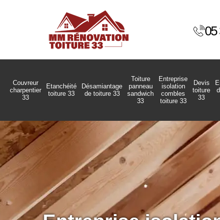
05 
Toiture
Entreprise
Couvreur
Devis
E
Etanchéité
Désamiantage
panneau
isolation
charpentier
toiture
d
toiture 33
de toiture 33
sandwich
combles
33
33
33
toiture 33