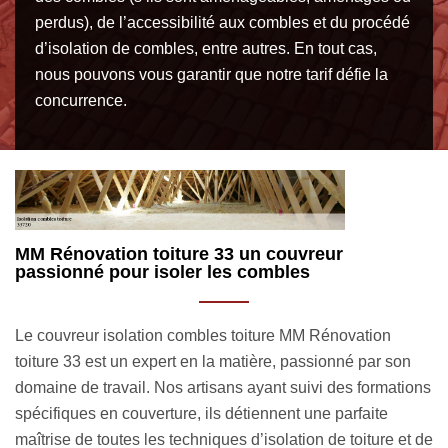
perdus), de l’accessibilité aux combles et du procédé
d’isolation de combles, entre autres. En tout cas,
nous pouvons vous garantir que notre tarif défie la
concurrence.
Isolation combles toiture par soufflage avec M
Rénovation toiture 33
Pour toute isolation de combles par soufflage, faites appel
son
au couvreur isolation combles toiture MM Rénovation
ations
toiture 33. Nous appliquons cette technique pour les
combles perdus, étant donné qu’ils sont difficiles d’accès.
 et de
Après une insufflation par une machine spécifique, le