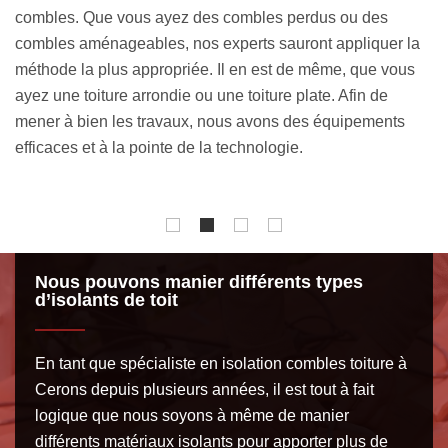
matériau isolant sera placé sur tout le plancher des
r la
combles, sous forme de flocons. Pour que vos combles
ous
perdus bénéficient d’une parfaite isolation thermique et
phonique, notre équipe veillera à ce que l’épaisseur de
ts
l’isolant soufflé soit convenable. Remettez votre projet
d’isolation combles toiture à Cerons entre nos mains, vou
ne le regretterez pas.
Nous pouvons manier différents types
d’isolants de toit
En tant que spécialiste en isolation combles toiture à
Cerons depuis plusieurs années, il est tout à fait
logique que nous soyons à même de manier
différents matériaux isolants pour apporter plus de