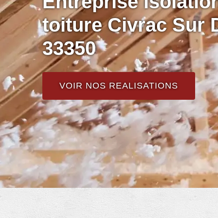
Entreprise isolati
toiture Civrac Sur
33350
VOIR NOS REALISATIONS