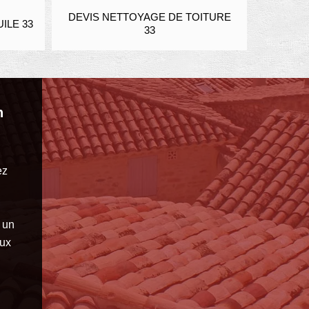
S NETTOYAGE DE TOITURE
ENDUIT ET RAVALEMENT F
33
PIERRE 33
n
ez
 un
aux