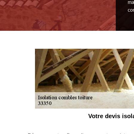
man
con
L’import