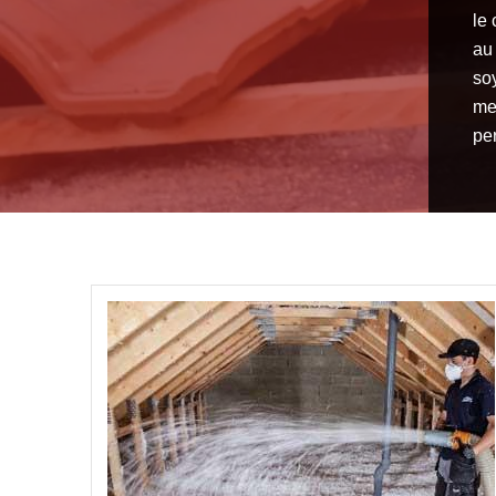
le
au
so
me
pe