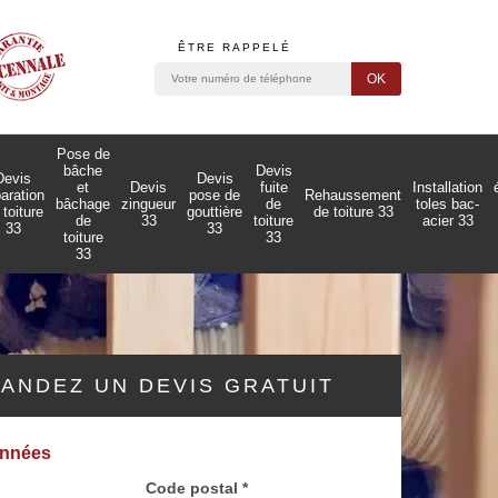
ÊTRE RAPPELÉ
Pose de
bâche
Devis
Devis
Devis
et
Devis
fuite
Installation
paration
pose de
Rehaussement
bâchage
zingueur
de
toles bac-
 toiture
gouttière
de toiture 33
de
33
toiture
acier 33
33
33
toiture
33
33
ANDEZ UN DEVIS GRATUIT
onnées
Code postal *