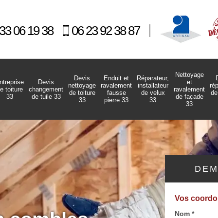
33 06 19 38
06 23 92 38 87
Nettoyage
Devis
Enduit et
Réparateur,
ntreprise
Devis
et
nettoyage
ravalement
installateur
ré
e toiture
changement
ravalement
de toiture
fausse
de velux
de
33
de tuile 33
de façade
33
pierre 33
33
33
DEM
Vos coord
Nom *