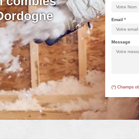
on combles
 Dordogne
Email *
Message
(*) Champs ob