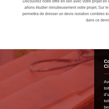
e requête, nous
Outre le fait que la toiture est là pour apport
res. Cela nous
votre espace intérieur un confort thermique et a
heures. Trouvez
des économies d’énergie et vivre dans une te
mettre à votre disposition
Co
Ci
Av
to
d’
to
be