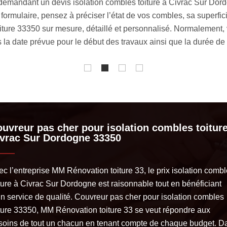
er une protection optimale à votre habitation, notamment contre le
coustique considérable. En réalisant des travaux d’isolation com
mpérature agréable pendant toute l’année. Le couvreur isolatio
 si vous avez un projet allant dans ce sens. Nous garantissons 
uvreur pas cher pour isolation combles toiture
vrac Sur Dordogne 33350
ec l’entreprise MM Rénovation toiture 33, le prix isolation comb
iture à Civrac Sur Dordogne est raisonnable tout en bénéficiant
un service de qualité. Couvreur pas cher pour isolation combles
iture 33350, MM Rénovation toiture 33 se veut répondre aux
soins de tout un chacun en tenant compte de chaque budget. D