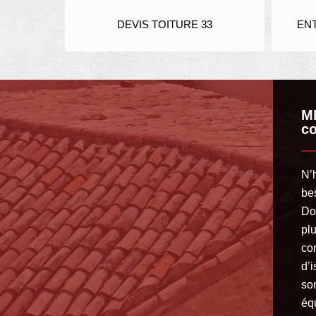
DEVIS TOITURE 33
ENTREPRISE DE TOITU
MM
co
N’
be
Do
pl
co
d’i
so
éq