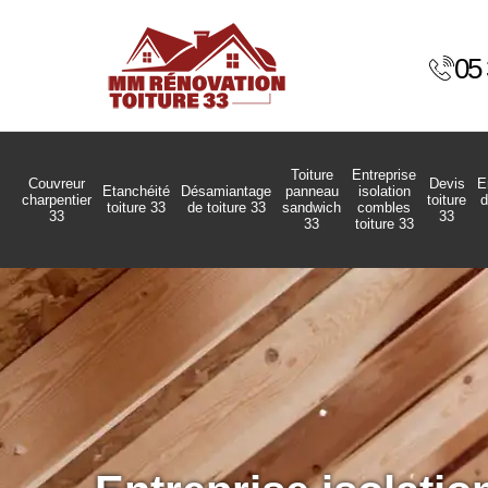
05 
Toiture
Entreprise
Couvreur
Devis
E
Etanchéité
Désamiantage
panneau
isolation
charpentier
toiture
d
toiture 33
de toiture 33
sandwich
combles
33
33
33
toiture 33