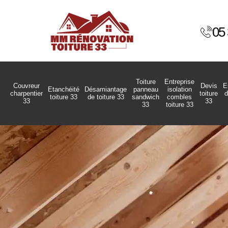
05 
Toiture
Entreprise
Couvreur
Devis
E
Etanchéité
Désamiantage
panneau
isolation
charpentier
toiture
d
toiture 33
de toiture 33
sandwich
combles
33
33
33
toiture 33