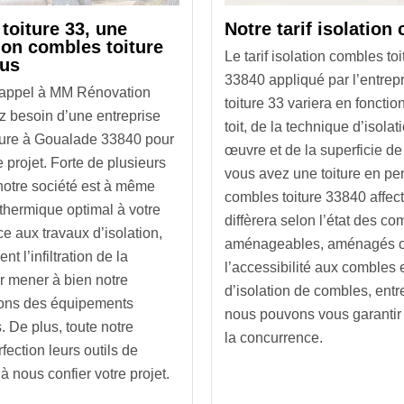
toiture 33, une
Notre tarif isolation
tion combles toiture
Le tarif isolation combles t
ous
33840 appliqué par l’entre
e appel à MM Rénovation
toiture 33 variera en fonctio
ez besoin d’une entreprise
toit, de la technique d’isolat
iture à Goualade 33840 pour
œuvre et de la superficie de
 projet. Forte de plusieurs
vous avez une toiture en pent
notre société est à même
combles toiture 33840 affect
 thermique optimal à votre
diffèrera selon l’état des com
ce aux travaux d’isolation,
aménageables, aménagés o
t l’infiltration de la
l’accessibilité aux combles 
r mener à bien notre
d’isolation de combles, entre
vons des équipements
nous pouvons vous garantir q
. De plus, toute notre
la concurrence.
fection leurs outils de
 à nous confier votre projet.