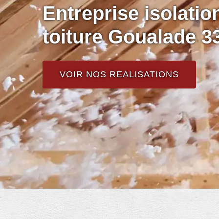
Entreprise isolati
toiture Goualade 3
VOIR NOS REALISATIONS