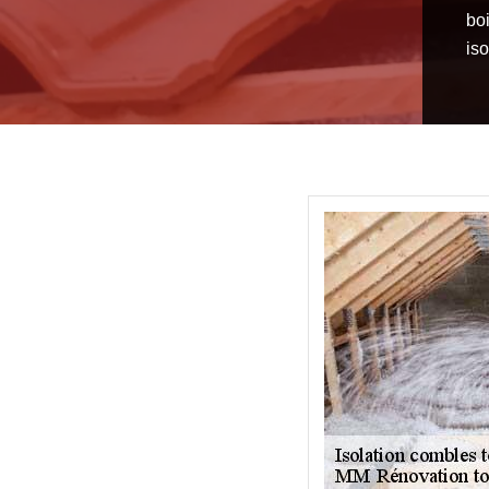
bo
iso