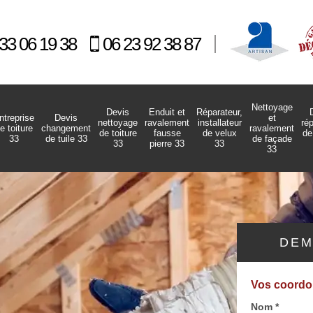
33 06 19 38
06 23 92 38 87
Nettoyage
Devis
Enduit et
Réparateur,
ntreprise
Devis
et
nettoyage
ravalement
installateur
ré
e toiture
changement
ravalement
de toiture
fausse
de velux
de
33
de tuile 33
de façade
33
pierre 33
33
33
DEM
Vos coord
Nom *