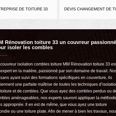
EPRISE DE TOITURE 33
DEVIS CHANGEMENT DE TUI
 Rénovation toiture 33 un couvreur passionn
ur isoler les combles
 couvreur isolation combles toiture MM Rénovation toiture 33 es
 expert en la matière, passionné par son domaine de travail. No
isans ayant suivi des formations spécifiques en couverture, ils
iennent une parfaite maîtrise de toutes les techniques d’isolati
 toiture et de combles. Que vous ayez des combles perdus ou d
mbles aménageables, nos experts sauront appliquer la méthode
us appropriée. Il en est de même, que vous ayez une toiture
ondie ou une toiture plate. Afin de mener à bien les travaux, no