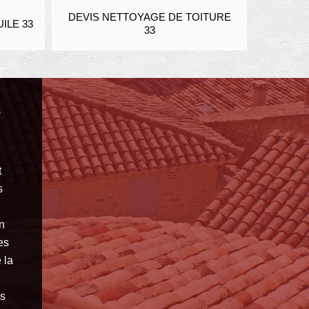
DEVIS NETTOYAGE DE TOITURE
ENDUIT 
LE 33
33
é
t
s
on
es
 la
us