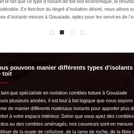
 optimal à votre habitation, notre équipe est en mesure de faire un
combles toiture à appliquer sera déterminée en fonction de l’éta
votre toiture, entre autres. N’hésitez pas à nous c
us pouvons manier différents types d’isolants
 toit
 tant que spécialiste en isolation combles toiture à Goualade
uis plusieurs années, il est tout à fait logique que nous soyons
me de manier différents matériaux isolants pour apporter plus d
nfort à votre espace intérieur. Selon que vous ayez des combles
rdus ou des combles aménagés, nos couvreurs sont en mesure
tiliser de la ouate de cellulose, de la laine de roche, de la fibre 