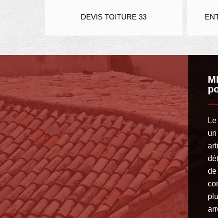
ER 33
DEVIS TOITURE 33
ENTR
MM
po
Le
un
art
dét
de
co
pl
arr