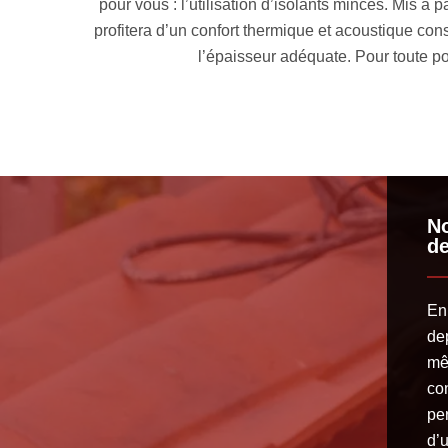
ment indéniable : votre espace intérieur
Pour apporter un confort
es isolants minces jusqu’à obtention de
technique d’isolation 
 Rénovation toiture 33.
No
de
En
dep
mê
co
pe
d’u