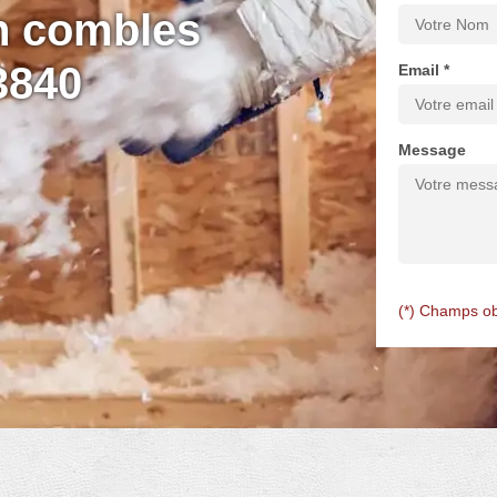
on combles
3840
Email *
Message
(*) Champs ob