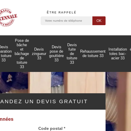
ÊTRE RAPPELÉ
Pose de
bâche
Devis
Devis
Devis
et
Devis
fuite
Installation
paration
pose de
Rehaussement
bâchage
zingueur
de
toles bac-
 toiture
gouttière
de toiture 33
de
33
toiture
acier 33
33
33
toiture
33
33
ANDEZ UN DEVIS GRATUIT
onnées
Code postal *