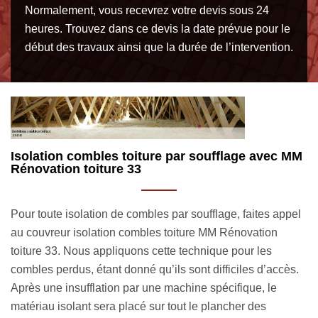
Normalement, vous recevrez votre devis sous 24
heures. Trouvez dans ce devis la date prévue pour le
début des travaux ainsi que la durée de l’intervention.
 avec MM
Notre tarif isolation combles toiture
Le tarif isolation combles toiture à Izon 33450 appliq
ites appel
l’entreprise MM Rénovation toiture 33 variera en fonc
ation
de la forme de votre toit, de la technique d’isolation t
 les
à mettre en œuvre et de la superficie de la couverture
s d’accès.
vous avez une toiture en pente, le prix isolation com
e, le
toiture 33450 affecté à ce type de toit diffèrera selon l
des
des combles (s’ils sont aménageables, aménagés o