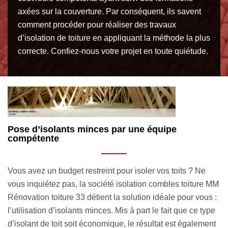
axées sur la couverture. Par conséquent, ils savent
comment procéder pour réaliser des travaux
d’isolation de toiture en appliquant la méthode la plus
correcte. Confiez-nous votre projet en toute quiétude.
Le devis isolation combles toiture est accessible
C
gratuitement
t
Afin que vous puissiez vous préparer financièrement pour
Av
MM
votre projet d’isolation combles toiture à venir, il faudrait
is
 :
demander au préalable un devis. La requête est à faire
ra
e
directement sur cette même page, via le formulaire de
Co
t
demande de devis isolation combles toiture à Le Taillan
MM