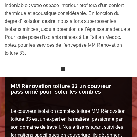
Medoc 33320 que nous mettons à votre disposition. Le
t
devis est gratuit et sans engagement auprès de l’artisan
le
isolation combles toiture MM Rénovation toiture 33. C’est
no
e.
un document qui vous donne accès à tous les aspects
m
financiers et techniques des travaux d’isolation de toit à
de
faire chez vous.
pr
co
MM Rénovation toiture 33 un couvreur
passionné pour isoler les combles
Le couvreur isolation combles toiture MM Rénovation
toiture 33 est un expert en la matière, passionné par
son domaine de travail. Nos artisans ayant suivi des
formations spécifiques en couverture, ils détiennent