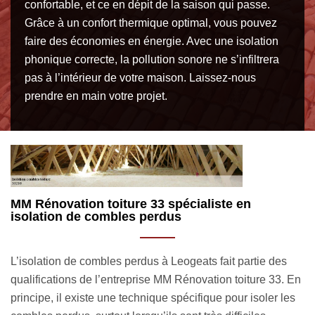
confortable, et ce en dépit de la saison qui passe.
Grâce à un confort thermique optimal, vous pouvez
faire des économies en énergie. Avec une isolation
phonique correcte, la pollution sonore ne s’infiltrera
pas à l’intérieur de votre maison. Laissez-nous
prendre en main votre projet.
Pose d’isolants minces par une équipe
L
compétente
L
Vous avez un budget restreint pour isoler vos toits ? Ne
Ou
En
vous inquiétez pas, la société isolation combles toiture MM
pr
s
Rénovation toiture 33 détient la solution idéale pour vous :
le