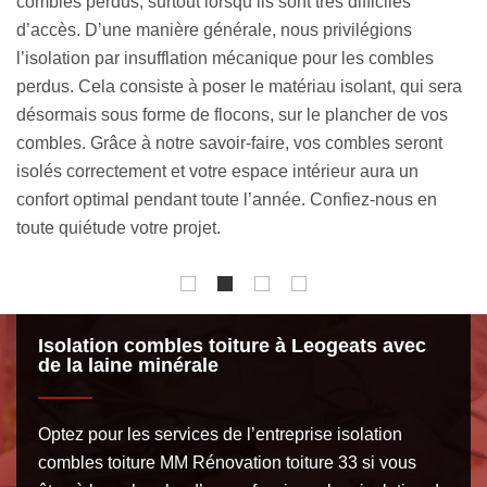
l’utilisation d’isolants minces. Mis à part le fait que ce type
vo
d’isolant de toit soit économique, le résultat est également
co
indéniable : votre espace intérieur profitera d’un confort
to
ra
thermique et acoustique considérable. En fonction du
d’
degré d’isolation désiré, nous allons superposer les
to
isolants minces jusqu’à obtention de l’épaisseur adéquate.
Ré
Pour toute pose d’isolants minces à Leogeats, optez pour
vo
les services de l’entreprise MM Rénovation toiture 33.
ga
Isolation combles toiture à Leogeats avec
de la laine minérale
Optez pour les services de l’entreprise isolation
combles toiture MM Rénovation toiture 33 si vous