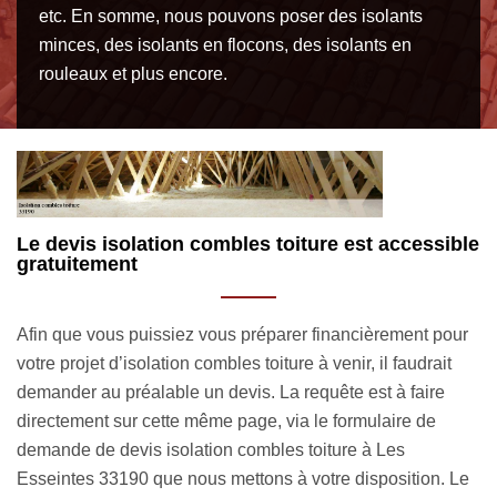
etc. En somme, nous pouvons poser des isolants
minces, des isolants en flocons, des isolants en
rouleaux et plus encore.
ble
Votre devis isolation combles toiture 33190 :
I
accessible en moins de 24 heures
R
ur
Découvrez notre offre en lien avec votre projet en
V
demandant un devis isolation combles toiture à Les
h
Esseintes. Dès que nous recevrons votre requête, nous
c
allons étudier minutieusement votre projet. Sur le
l
formulaire, pensez à préciser l’état de vos combles, sa
t
Le
superficie et la forme de la toiture, entre autres. Cela nous
l