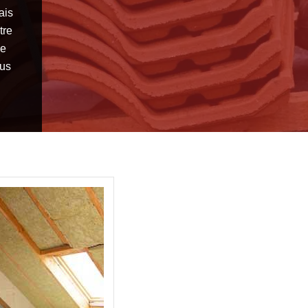
ais
tre
ce
ous