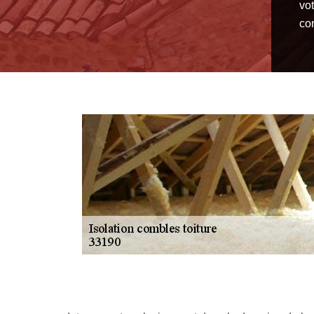
vo
co