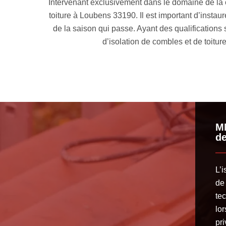
solation combles
Le tarif isolation combles toiture à Loubens 
optimal en dépit
d’isolation toiture à mettre en œuvre et de la 
haque technique
toit diffèrera selon l’état des combles (s’i
.
autre
MM
d
L’i
de 
te
lor
pri