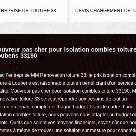
DE
ITURE 33
DEVIS CHANGEMENT DE TUILE 33
uvreur pas cher pour isolation combles toiture
oubens 33190
ec l’entreprise MM Rénovation toiture 33, le prix isolation comb
ture à Loubens est raisonnable tout en bénéficiant d’un service 
alité. Couvreur pas cher pour isolation combles toiture 33190, 
novation toiture 33 se veut répondre aux besoins de tout un
acun en tenant compte de chaque budget. Dans le cadre d’une
olation combles toiture, nous pouvons nous adapter au budget d
ients. Quels que soient vos moyens financiers, soyez sûr que no
mmes à même de trouver une solution sur mesure pour concréti