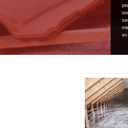
pe
so
sa
in
en 