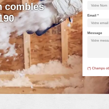
on combles
190
Email *
Message
(*) Champs ob