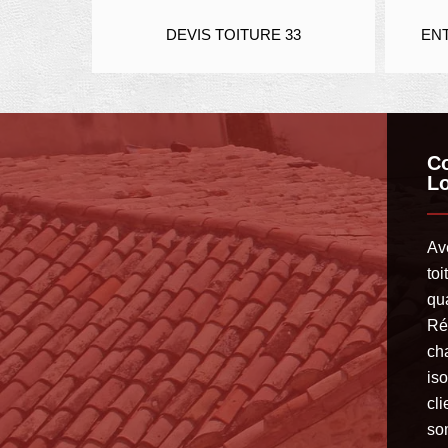
DEVIS TOITURE 33
ENTREPRISE DE TO
Co
L
Av
toi
qu
Ré
ch
is
cl
so