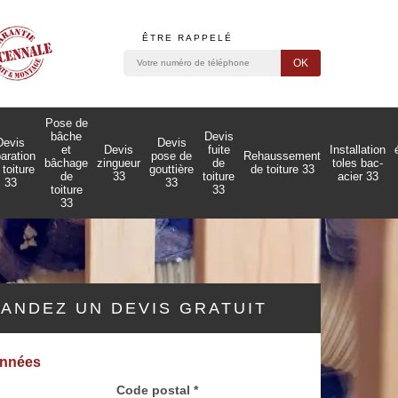
ÊTRE RAPPELÉ
Pose de
bâche
Devis
Devis
Devis
et
Devis
fuite
Installation
paration
pose de
Rehaussement
bâchage
zingueur
de
toles bac-
 toiture
gouttière
de toiture 33
de
33
toiture
acier 33
33
33
toiture
33
33
ANDEZ UN DEVIS GRATUIT
onnées
Code postal *