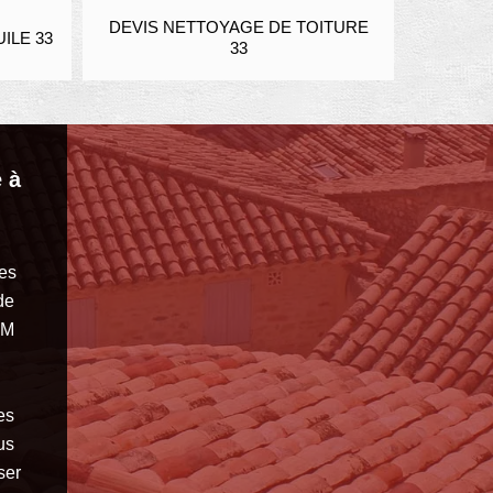
VIS NETTOYAGE DE TOITURE
ENDUIT ET RAVALEMEN
33
PIERRE 33
 à
les
de
MM
es
us
ser