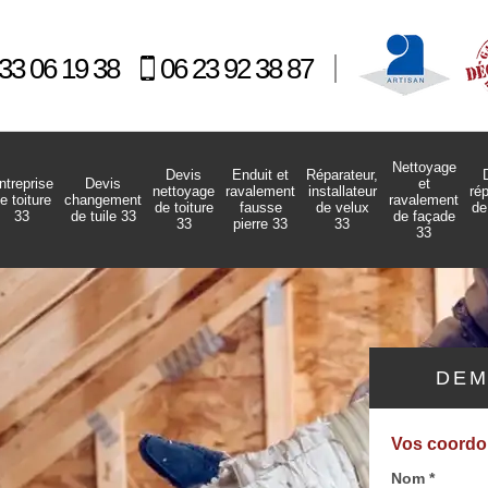
33 06 19 38
06 23 92 38 87
Nettoyage
Devis
Enduit et
Réparateur,
ntreprise
Devis
et
nettoyage
ravalement
installateur
ré
e toiture
changement
ravalement
de toiture
fausse
de velux
de
33
de tuile 33
de façade
33
pierre 33
33
33
DEM
Vos coord
Nom *