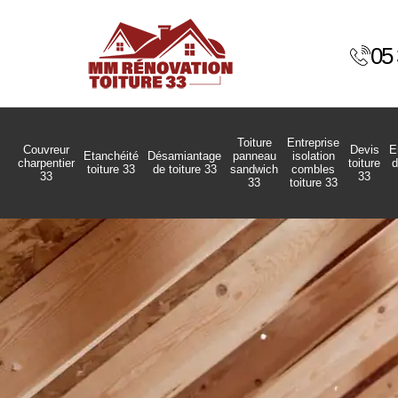
05 
Toiture
Entreprise
Couvreur
Devis
E
Etanchéité
Désamiantage
panneau
isolation
charpentier
toiture
d
toiture 33
de toiture 33
sandwich
combles
33
33
33
toiture 33