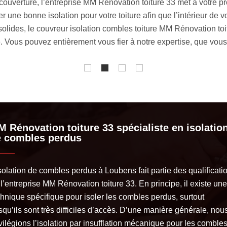
33190 appliqué par l’entreprise MM Rénovation toiture 33 variera
superficie de la couverture. Si vous avez une toiture en pente, le
ls sont aménageables, aménagés ou perdus), de l’accessibilité a
s. En tout cas, nous pouvons vous garantir que notre tarif défie 
 Rénovation toiture 33 spécialiste en isolatio
e combles perdus
solation de combles perdus à Loubens fait partie des qualificati
l’entreprise MM Rénovation toiture 33. En principe, il existe une
chnique spécifique pour isoler les combles perdus, surtout
squ’ils sont très difficiles d’accès. D’une manière générale, nou
vilégions l’isolation par insufflation mécanique pour les comble