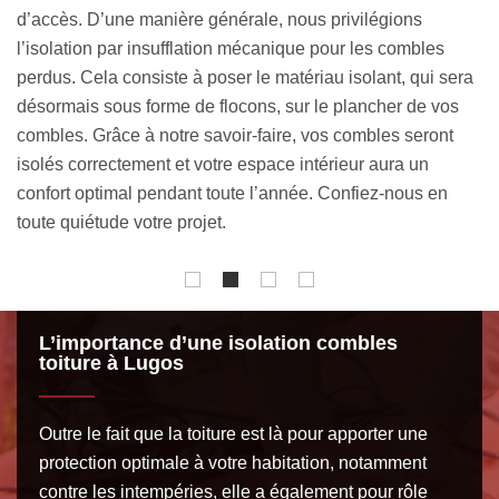
se veut répondre aux besoins de tout un chacun en tenant
compte de chaque budget. Dans le cadre d’une isolation
era
combles toiture, nous pouvons nous adapter au budget des
os
clients. Quels que soient vos moyens financiers, soyez sûr
t
que nous sommes à même de trouver une solution sur
mesure pour concrétiser votre projet. Demandez votre
devis personnalisé pour prendre connaissance de notre
offre.
L’importance d’une isolation combles
toiture à Lugos
Outre le fait que la toiture est là pour apporter une
protection optimale à votre habitation, notamment
contre les intempéries, elle a également pour rôle