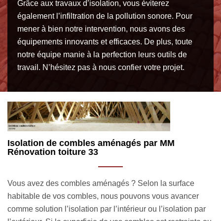
Grâce aux travaux d’isolation, vous éviterez
également l’infiltration de la pollution sonore. Pour
mener à bien notre intervention, nous avons des
équipements innovants et efficaces. De plus, toute
notre équipe manie à la perfection leurs outils de
travail. N’hésitez pas à nous confier votre projet.
Pourquoi laisser MM Rénovation toiture 33
P
s’occuper de vos travaux d’isolation combles
c
toiture ?
Vo
En activité depuis des années, la société isolation combles
vo
toiture MM Rénovation toiture 33 est en mesure d’assurer
Ré
la bonne marche de votre projet d’isolation de toit ou