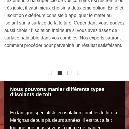
ou
l’
d’isolation de combles. Nous avons une équipe
et,
d’
compétente qui se donne à fond afin que vous puissiez
in
profiter d’un intérieur confortable, et ce en dépit de la
vez
th
saison qui passe. Grâce à un confort thermique optimal,
de
vous pouvez faire des économies en énergie. Avec une
t
is
isolation phonique correcte, la pollution sonore ne
.
Po
s’infiltrera pas à l’intérieur de votre maison. Laissez-nous
le
prendre en main votre projet.
Nous pouvons manier différents types
d’isolants de toit
En tant que spécialiste en isolation combles toiture à
Merignas depuis plusieurs années, il est tout à fait
logique que nous soyons à même de manier