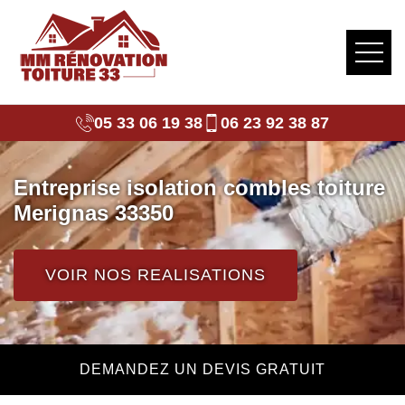
05 33 06 19 38
06 23 92 38 87
Entreprise isolation combles toiture
Merignas 33350
VOIR NOS REALISATIONS
DEMANDEZ UN DEVIS GRATUIT